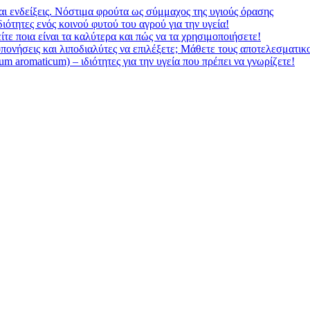
αι ενδείξεις. Νόστιμα φρούτα ως σύμμαχος της υγιούς όρασης
ιότητες ενός κοινού φυτού του αγρού για την υγεία!
τε ποια είναι τα καλύτερα και πώς να τα χρησιμοποιήσετε!
ροπονήσεις και λιποδιαλύτες να επιλέξετε; Μάθετε τους αποτελεσματικ
 aromaticum) – ιδιότητες για την υγεία που πρέπει να γνωρίζετε!