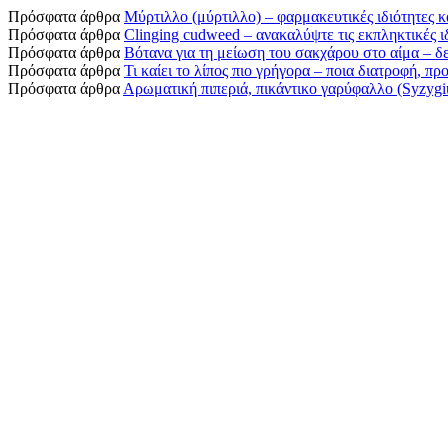
Πρόσφατα άρθρα
Μύρτιλλο (μύρτιλλο) – φαρμακευτικές ιδιότητες κ
Πρόσφατα άρθρα
Clinging cudweed – ανακαλύψτε τις εκπληκτικές ιδ
Πρόσφατα άρθρα
Βότανα για τη μείωση του σακχάρου στο αίμα – δεί
Πρόσφατα άρθρα
Τι καίει το λίπος πιο γρήγορα – ποια διατροφή, π
Πρόσφατα άρθρα
Αρωματική πιπεριά, πικάντικο γαρύφαλλο (Syzygium