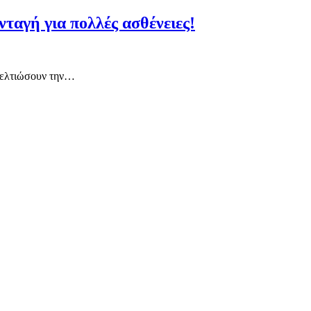
νταγή για πολλές ασθένειες!
 βελτιώσουν την…