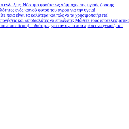
αι ενδείξεις. Νόστιμα φρούτα ως σύμμαχος της υγιούς όρασης
ιότητες ενός κοινού φυτού του αγρού για την υγεία!
τε ποια είναι τα καλύτερα και πώς να τα χρησιμοποιήσετε!
ροπονήσεις και λιποδιαλύτες να επιλέξετε; Μάθετε τους αποτελεσματικ
 aromaticum) – ιδιότητες για την υγεία που πρέπει να γνωρίζετε!