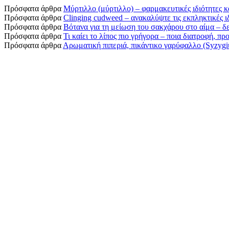
Πρόσφατα άρθρα
Μύρτιλλο (μύρτιλλο) – φαρμακευτικές ιδιότητες κ
Πρόσφατα άρθρα
Clinging cudweed – ανακαλύψτε τις εκπληκτικές ιδ
Πρόσφατα άρθρα
Βότανα για τη μείωση του σακχάρου στο αίμα – δεί
Πρόσφατα άρθρα
Τι καίει το λίπος πιο γρήγορα – ποια διατροφή, π
Πρόσφατα άρθρα
Αρωματική πιπεριά, πικάντικο γαρύφαλλο (Syzygium