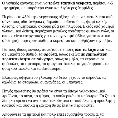
Ο γενικός κανόνας είναι να
τρώτε τακτικά γεύματα
,
περίπου 4-5
την ημέρα, με μικρότερο όγκο και λιγότερες θερμίδες.
Περίπου το 45% της ενεργειακής αξίας πρέπει να αποτελείται από
σύνθετους υδατάνθρακες, δηλαδή προϊόντα όπως ψωμί ολικής
άλεσης, δημητριακά, σκούρο ρύζι και πλιγούρι. Εκτός από χαμηλό
γλυκαιμικό δείκτη, περιέχουν μεγάλες ποσότητες φυτικών ινών, οι
οποίες είναι ευεργετικές για τον οργανισμό (ιδίως για το πεπτικό
σύστημα), παρέχουν αίσθημα κορεσμού και ρυθμίζουν την πέψη.
Για τους ίδιους λόγους, συνιστούμε επίσης
όλα τα λαχανικά
και,
σε μικρότερο βαθμό, τα
φρούτα
, ιδίως εκείνα
με χαμηλότερη
περιεκτικότητα σε σάκχαρα
, όπως τα μήλα, τα κεράσια, οι
φράουλες, τα σμέουρα, τα φραγκοστάφυλα, τα γκρέιπφρουτ, τα
φραγκοστάφυλα και τα βατόμουρα.
Ελαφρώς υψηλότερο γλυκαιμικό δείκτη έχουν τα κεράσια, τα
αχλάδια, τα σταφύλια, οι ανανάδες, οι μπανάνες.
Πηγές πρωτεΐνης θα πρέπει να είναι τα άπαχα γαλακτοκομικά
προϊόντα, τα αυγά, τα ψάρια, τα πουλερικά και τα όσπρια. Τα ζωικά
λίπη θα πρέπει να αντικατασταθούν από φυτικά έλαια, η πρόσληψη
αλατιού και φυσικά η ζάχαρη θα πρέπει να περιοριστεί.
Αποφύγετε τα ημιτελή και πολύ επεξεργασμένα τρόφιμα, τα