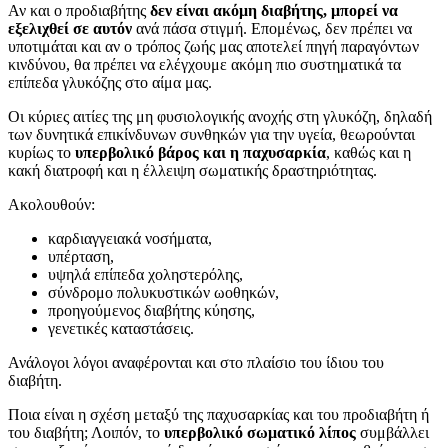
Αν και ο προδιαβήτης
δεν είναι ακόμη διαβήτης, μπορεί να
εξελιχθεί σε αυτόν
ανά πάσα στιγμή. Επομένως, δεν πρέπει να
υποτιμάται και αν ο τρόπος ζωής μας αποτελεί πηγή παραγόντων
κινδύνου, θα πρέπει να ελέγχουμε ακόμη πιο συστηματικά τα
επίπεδα γλυκόζης στο αίμα μας.
Οι κύριες αιτίες της μη φυσιολογικής ανοχής στη γλυκόζη, δηλαδή
των δυνητικά επικίνδυνων συνθηκών για την υγεία, θεωρούνται
κυρίως το
υπερβολικό βάρος και η παχυσαρκία
, καθώς και η
κακή διατροφή και η έλλειψη σωματικής δραστηριότητας.
Ακολουθούν:
καρδιαγγειακά νοσήματα,
υπέρταση,
υψηλά επίπεδα χοληστερόλης,
σύνδρομο πολυκυστικών ωοθηκών,
προηγούμενος διαβήτης κύησης,
γενετικές καταστάσεις.
Ανάλογοι λόγοι αναφέρονται και στο πλαίσιο του ίδιου του
διαβήτη.
Ποια είναι η σχέση μεταξύ της παχυσαρκίας και του προδιαβήτη ή
του διαβήτη; Λοιπόν, το
υπερβολικό σωματικό λίπος
συμβάλλει