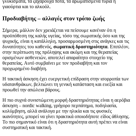
γλυκίσματα, τα ζαχαρούχα ποτά, τα αρωματισμένα τυριά ή
γιαούρτια και το αλκοόλ.
Προδιαβήτης – αλλαγές στον τρόπο ζωής
Σήμερα, μάλλον δεν χρειάζεται να πείσουμε κανέναν ότι η
προϋπόθεση της καλής υγείας, τόσο της σωματικής όσο και της
ψυχικής, είναι η κατάλληλη, προσαρμοσμένη στις ανάγκες και τις
δυνατότητες του καθενός,
σωματική δραστηριότητα
. Επιπλέον,
στην περίπτωση της πρόληψης και ακόμη και της θεραπείας
ορισμένων ασθενειών, αποτελεί απαραίτητο στοιχείο της
θεραπείας. Αυτό συμβαίνει με τον προδιαβήτη και τον
προχωρημένο διαβήτη.
Η τακτική άσκηση έχει ευεργετική επίδραση στην ισορροπία των
υδατανθράκων, βελτιώνει τη γενική κατάσταση και ευεξία και
προωθεί την απώλεια βάρους.
Η πιο συχνά συνιστώμενη μορφή δραστηριότητας είναι η αερόβια
άσκηση – nordic walking, γρήγορο περπάτημα, ποδηλασία,
κολύμβηση, αλλά ανάλογα με την ηλικία και τις φυσικές
ικανότητες, μπορεί να γίνει πρακτικά οποιοδήποτε είδος άθλησης.
Το πιο σημαντικό είναι ότι η δραστηριότητα αυτή πρέπει να είναι
συστηματική και τακτική.