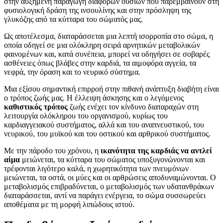
στην αυξημένη παραγωγή διαφόρων ουσιών που παρεμβαίνουν στη
φυσιολογική δράση της ινσουλίνης και στην πρόσληψη της
γλυκόζης από τα κύτταρα του σώματός μας.
Ως αποτέλεσμα, διαταράσσεται μια λεπτή ισορροπία στο σώμα, η
οποία οδηγεί σε μια ολόκληρη σειρά αρνητικών μεταβολικών
φαινομένων και, κατά συνέπεια, μπορεί να οδηγήσει σε σοβαρές
ασθένειες όπως βλάβες στην καρδιά, τα αιμοφόρα αγγεία, τα
νεφρά, την όραση και το νευρικό σύστημα.
Μια εξίσου σημαντική επιρροή στην πιθανή ανάπτυξη διαβήτη είναι
ο τρόπος ζωής μας. Η έλλειψη άσκησης και ο λεγόμενος
καθιστικός τρόπος
ζωής ενέχει τον κίνδυνο διαταραχών στη
λειτουργία ολόκληρου του οργανισμού, κυρίως του
καρδιαγγειακού συστήματος, αλλά και του αναπνευστικού, του
νευρικού, του μυϊκού και του οστικού και αρθρικού συστήματος.
Με την πάροδο του χρόνου, η
ικανότητα της καρδιάς να αντλεί
αίμα
μειώνεται, τα κύτταρα του σώματος υποξυγονώνονται και
τρέφονται λιγότερο καλά, η χωρητικότητα των πνευμόνων
μειώνεται, τα οστά, οι μύες και οι αρθρώσεις αποδυναμώνονται. Ο
μεταβολισμός επιβραδύνεται, ο μεταβολισμός των υδατανθράκων
διαταράσσεται, αντί να παράγει ενέργεια, το σώμα συσσωρεύει
αποθέματα με τη μορφή λιπώδους ιστού.