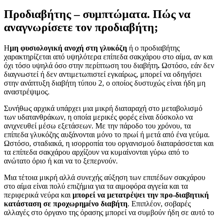
Προδιαβήτης – συμπτώματα. Πώς να
αναγνωρίσετε τον προδιαβήτη;
Η
μη φυσιολογική ανοχή στη γλυκόζη
ή ο προδιαβήτης
χαρακτηρίζεται από υψηλότερα επίπεδα σακχάρου στο αίμα, αν και
όχι τόσο υψηλά όσο στην περίπτωση του διαβήτη
.
Ωστόσο, εάν δεν
διαγνωστεί ή δεν αντιμετωπιστεί εγκαίρως, μπορεί να οδηγήσει
στην ανάπτυξη διαβήτη τύπου 2, ο οποίος δυστυχώς είναι ήδη μη
αναστρέψιμος.
Συνήθως αρχικά υπάρχει μια μικρή διαταραχή στο μεταβολισμό
των υδατανθράκων, η οποία μερικές φορές είναι δύσκολο να
ανιχνευθεί μέσω εξετάσεων. Με την πάροδο του χρόνου, τα
επίπεδα γλυκόζης αυξάνονται μόνο το πρωί ή μετά από ένα γεύμα.
Ωστόσο, σταδιακά, η ισορροπία του οργανισμού διαταράσσεται και
τα επίπεδα σακχάρου αρχίζουν να κυμαίνονται γύρω από το
ανώτατο όριο ή και να το ξεπερνούν.
Μια τέτοια μικρή αλλά συνεχής αύξηση των επιπέδων σακχάρου
στο αίμα είναι πολύ επιζήμια για τα αιμοφόρα αγγεία και τα
περιφερικά νεύρα και
μπορεί να μετατρέψει την προ-διαβητική
κατάσταση σε προχωρημένο διαβήτη
. Επιπλέον, σοβαρές
αλλαγές στο όργανο της όρασης μπορεί να συμβούν ήδη σε αυτό το