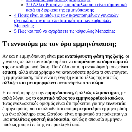
3.9
Άλλες βιταμίνες και μέταλλα που είναι σημαντικά
κατά τη διάρκεια της εμμηνόπαυσης
4
Ποιες είναι οι απόψεις των ικανοποιημένων γυναικών
σχετικά με την αποτελεσματικότητα των καψουλών
Menozina;
5
Πώς και πού να αγοράσετε τις κάψουλες Menozina;
Τι εννοούμε με τον όρο εμμηνόπαυση;
Αν και η εμμηνόπαυση είναι
μια αναπόφευκτη φάση της ζωής
, οι
γυναίκες σε όλο τον κόσμο πρέπει να
υπομένουν τα συμπτώματά
της
σε καθημερινή βάση. Παρ’ όλα αυτά, η ανακούφισή τους
είναι
εφικτή
, αλλά είναι χρήσιμο να κατανοήσετε πρώτα τι συνεπάγεται
η εμμηνόπαυση, πότε είναι η έναρξη και το τέλος της και πώς
αλλάζει και μεταμορφώνει
ανεπανόρθωτα
το σώμα
.
Η επιστήμη ορίζει την
εμμηνόπαυση,
ή αλλιώς
κλιμακτήριο
, με
απλά λόγια, ως το
οριστικό τέλος του εμμηνορροϊκού κύκλου
.
Ένας εναλλακτικός ορισμός είναι ότι πρόκειται για την
τελευταία
έμμηνο ρύση, που ακολουθείται από
μη περαιτέρω
έμμηνο ρύση
για ένα ολόκληρο έτος. Ωστόσο, είναι σημαντικό ότι πρόκειται για
μια
απολύτως φυσική διαδικασία
, καθώς η απουσία εμμήνου
ρύσεως μπορεί επίσης να προκληθεί από: