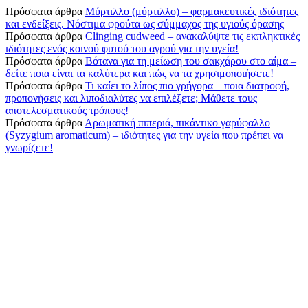
Πρόσφατα άρθρα
Μύρτιλλο (μύρτιλλο) – φαρμακευτικές ιδιότητες
και ενδείξεις. Νόστιμα φρούτα ως σύμμαχος της υγιούς όρασης
Πρόσφατα άρθρα
Clinging cudweed – ανακαλύψτε τις εκπληκτικές
ιδιότητες ενός κοινού φυτού του αγρού για την υγεία!
Πρόσφατα άρθρα
Βότανα για τη μείωση του σακχάρου στο αίμα –
δείτε ποια είναι τα καλύτερα και πώς να τα χρησιμοποιήσετε!
Πρόσφατα άρθρα
Τι καίει το λίπος πιο γρήγορα – ποια διατροφή,
προπονήσεις και λιποδιαλύτες να επιλέξετε; Μάθετε τους
αποτελεσματικούς τρόπους!
Πρόσφατα άρθρα
Αρωματική πιπεριά, πικάντικο γαρύφαλλο
(Syzygium aromaticum) – ιδιότητες για την υγεία που πρέπει να
γνωρίζετε!