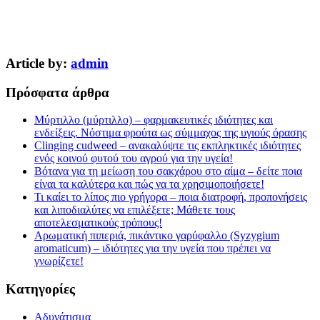
Article by:
admin
Πρόσφατα άρθρα
Μύρτιλλο (μύρτιλλο) – φαρμακευτικές ιδιότητες και
ενδείξεις. Νόστιμα φρούτα ως σύμμαχος της υγιούς όρασης
Clinging cudweed – ανακαλύψτε τις εκπληκτικές ιδιότητες
ενός κοινού φυτού του αγρού για την υγεία!
Βότανα για τη μείωση του σακχάρου στο αίμα – δείτε ποια
είναι τα καλύτερα και πώς να τα χρησιμοποιήσετε!
Τι καίει το λίπος πιο γρήγορα – ποια διατροφή, προπονήσεις
και λιποδιαλύτες να επιλέξετε; Μάθετε τους
αποτελεσματικούς τρόπους!
Αρωματική πιπεριά, πικάντικο γαρύφαλλο (Syzygium
aromaticum) – ιδιότητες για την υγεία που πρέπει να
γνωρίζετε!
Kατηγορίες
Αδυνάτισμα