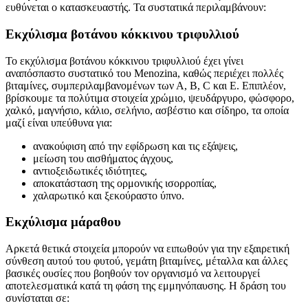
ευθύνεται ο κατασκευαστής. Τα συστατικά περιλαμβάνουν:
Εκχύλισμα βοτάνου κόκκινου τριφυλλιού
Το εκχύλισμα βοτάνου κόκκινου τριφυλλιού έχει γίνει
αναπόσπαστο συστατικό του Menozina, καθώς περιέχει πολλές
βιταμίνες, συμπεριλαμβανομένων των Α, Β, C και Ε. Επιπλέον,
βρίσκουμε τα πολύτιμα στοιχεία χρώμιο, ψευδάργυρο, φώσφορο,
χαλκό, μαγνήσιο, κάλιο, σελήνιο, ασβέστιο και σίδηρο, τα οποία
μαζί είναι υπεύθυνα για:
ανακούφιση από την εφίδρωση και τις εξάψεις,
μείωση του αισθήματος άγχους,
αντιοξειδωτικές ιδιότητες,
αποκατάσταση της ορμονικής ισορροπίας,
χαλαρωτικό και ξεκούραστο ύπνο.
Εκχύλισμα μάραθου
Αρκετά θετικά στοιχεία μπορούν να ειπωθούν για την εξαιρετική
σύνθεση αυτού του φυτού, γεμάτη βιταμίνες, μέταλλα και άλλες
βασικές ουσίες που βοηθούν τον οργανισμό να λειτουργεί
αποτελεσματικά κατά τη φάση της εμμηνόπαυσης. Η δράση του
συνίσταται σε: