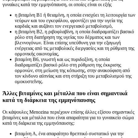
γυναίκες κατά την εμμηνόπαυση, οι οποίες είναι οι εξής
η βιταμίνη Β1 ή θειαμίνη, η οποία ενισχύει τη λειτουργία των
νεύρων και του εγκεφάλου, φροντίζει για την υγεία της
καρδιάς και αυξάνει τον ενεργειακό μεταβολισμό,
η βιταμίνη Β2, η ριβοφλαβίνη, η οποία διαδραματίζει βασικό
ρόλο στη διατήρηση της υγείας του δέρματος και των
βλεννογόνων. Είναι επίσης υπεύθυνη για την εξαγωγή
ενέργειας από τις μεταβολικές διεργασίες και τη ρύθμιση της
ορμονικής οικονομίας,
βιταμίνη Β6, γνωστή και ως πυριδοξίνη, η οποία
διαδραματίζει βασικό ρόλο στη ρύθμιση της έκκρισης
ορμονών, στη μείωση της κόπωσης, στην ανακούφιση από
τον κίνδυνο αϋπνίας και στη στήριξη του μεταβολισμού της
ομοκυστεΐνης.
Άλλες βιταμίνες και μέταλλα που είναι σημαντικά
κατά τη διάρκεια της εμμηνόπαυσης
Οι κάψουλες Menozina περιέχουν επίσης άλλες εξίσου σημαντικές
βιταμίνες και μέταλλα που είναι απαραίτητα για το γυναικείο σώμα
κατά τη διάρκεια της εμμηνόπαυσης:
βιταμίνη Α, ένα απαραίτητο θρεπτικό συστατικό για την