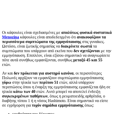
Οι κάψουλες είναι σχεδιασμένες με
απολύτως φυσικά συστατικά
Menozina
κάψουλες είναι αποδεδειγμένο ότι
ανακουφίζουν τα
περισσότερα συμπτώματα της εμμηνόπαυσης
στις γυναίκες.
Ωστόσο, είναι ζωτικής σημασίας να
διακρίνετε σωστά
τα
συμπτώματα που υπάρχουν από εκείνα που
δεν σχετίζονται
με την
εμμηνόπαυση. Επιπλέον, είναι εξίσου σημαντικό να αναγνωρίσετε
πότε αυτά συνήθως εμφανίζονται, συνήθως
μεταξύ 45 και 55
ετών.
Αν και
δεν πρόκειται για αυστηρό κανόνα
, οι περισσότερες
Πολωνές αρχίζουν να εμφανίζουν συμπτώματα εμμηνόπαυσης
γύρω
στην ηλικία των
περίπου 51
ετών, αλλά υπάρχουν
περιπτώσεις όπου η έναρξη της εμμηνόπαυσης εμφανίζεται ήδη σε
ηλικία
κάτω των 40
ετών. Αυτό μπορεί να αποτελεί ένδειξη
συγκεκριμένων παθήσεων
, όπως η ρευματοειδής αρθρίτιδα, ο
διαβήτης τύπου 1 ή η νόσος Hashimoto. Είναι σημαντικό να είστε
σε εγρήγορση για
τυχόν σημάδια εμμηνόπαυσης
όπως:
ερυθρότητα του δέρματος,