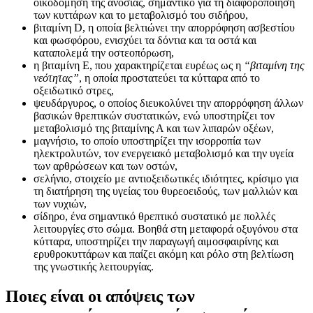
οικοδόμηση της ανοσίας, σημαντικό για τη διαφοροποίηση
των κυττάρων και το μεταβολισμό του σιδήρου,
βιταμίνη D, η οποία βελτιώνει την απορρόφηση ασβεστίου
και φωσφόρου, ενισχύει τα δόντια και τα οστά και
καταπολεμά την οστεοπόρωση,
η βιταμίνη Ε, που χαρακτηρίζεται ευρέως ως η
“βιταμίνη της
νεότητας”
, η οποία προστατεύει τα κύτταρα από το
οξειδωτικό στρες,
ψευδάργυρος, ο οποίος διευκολύνει την απορρόφηση άλλων
βασικών θρεπτικών συστατικών, ενώ υποστηρίζει τον
μεταβολισμό της βιταμίνης Α και των λιπαρών οξέων,
μαγνήσιο, το οποίο υποστηρίζει την ισορροπία των
ηλεκτρολυτών, τον ενεργειακό μεταβολισμό και την υγεία
των αρθρώσεων και των οστών,
σελήνιο, στοιχείο με αντιοξειδωτικές ιδιότητες, κρίσιμο για
τη διατήρηση της υγείας του θυρεοειδούς, των μαλλιών και
των νυχιών,
σίδηρο, ένα σημαντικό θρεπτικό συστατικό με πολλές
λειτουργίες στο σώμα. Βοηθά στη μεταφορά οξυγόνου στα
κύτταρα, υποστηρίζει την παραγωγή αιμοσφαιρίνης και
ερυθροκυττάρων και παίζει ακόμη και ρόλο στη βελτίωση
της γνωστικής λειτουργίας.
Ποιες είναι οι απόψεις των