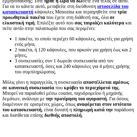
εμμηνόπαυσης; Τότε
ήρθε η ώρα να δώ
σετε ένα τέλος σε αυτό.
Για να το κάνετε αυτό, μεταβείτε στη διεύθυνση
ιστοσελίδα του
κατασκευαστή
κάψουλες Menozina και περιηγηθείτε στα
τρία
προωθητικά πακέτα
που έχετε στη διάθεσή σας, όλα
σε
ελκυστική τιμή
. Επιλέξτε αυτό που
σας ταιριάζει καλύτερα
και
πείτε αντίο στην ταλαιπωρία που σας περιμένει:
1 πακέτο, το οποίο περιέχει 60 κάψουλες, αρκετές για χρήση
ενός μήνα,
2 πακέτα, ή 120 κάψουλες, που αρκούν για χρήση έως και 2
μήνες,
3 συσκευασίες συν 1 δωρεάν συσκευασία από τον
κατασκευαστή, όσες και 240 κάψουλες για 4 μήνες χρήσης
του συμπληρώματος.
Μόλις γίνει η παραγγελία, η συσκευασία
αποστέλλεται αμέσως
σε κανονική συσκευασία
που
κρύβει το περιεχόμενό της
.
Μπορεί να παραδοθεί μέσω courier, ταχυδρομείου ή μηχανής
δεμάτων, ανάλογα με
την προτίμηση του αγοραστή
. Για όσους
διαμένουν σε ορισμένες χώρες, όπως
αναφέρεται στον ιστότοπο
του κατασκευαστή
, είναι δυνατή η
πληρωμή κατά την
παράδοση
και διατίθεται επίσης
διεθνής αποστολή
.