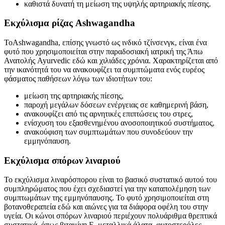
καθιστά δυνατή τη μείωση της υψηλής αρτηριακής πίεσης.
Εκχύλισμα ρίζας Ashwagandha
ΤοAshwagandha, επίσης γνωστό ως ινδικό τζίνσενγκ, είναι ένα
φυτό που χρησιμοποιείται στην παραδοσιακή ιατρική της Άπω
Ανατολής Ayurvedic εδώ και χιλιάδες χρόνια. Χαρακτηρίζεται από
την ικανότητά του να ανακουφίζει τα συμπτώματα ενός ευρέος
φάσματος παθήσεων λόγω των ιδιοτήτων του:
μείωση της αρτηριακής πίεσης,
παροχή μεγάλων δόσεων ενέργειας σε καθημερινή βάση,
ανακουφίζει από τις αρνητικές επιπτώσεις του στρες,
ενίσχυση του εξασθενημένου ανοσοποιητικού συστήματος,
ανακούφιση των συμπτωμάτων που συνοδεύουν την
εμμηνόπαυση.
Εκχύλισμα σπόρων λιναριού
Το εκχύλισμα λιναρόσπορου είναι το βασικό συστατικό αυτού του
συμπληρώματος που έχει σχεδιαστεί για την καταπολέμηση των
συμπτωμάτων της εμμηνόπαυσης. Το φυτό χρησιμοποιείται στη
βοτανοθεραπεία εδώ και αιώνες για τα διάφορα οφέλη του στην
υγεία. Οι κώνοι σπόρων λιναριού περιέχουν πολυάριθμα θρεπτικά
συστατικά, όπως βιταμίνη Ε, μεταλλικά άλατα, φυτοστερόλες,