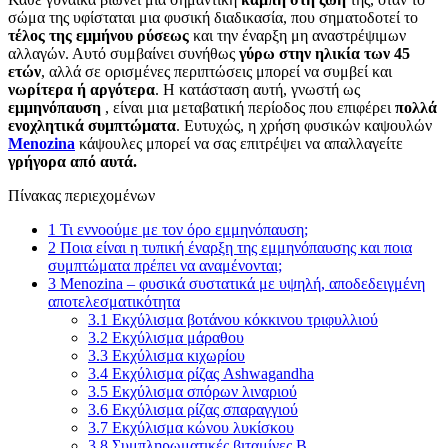
σώμα της υφίσταται μια φυσική διαδικασία, που σηματοδοτεί το
τέλος της εμμήνου ρύσεως
και την έναρξη μη αναστρέψιμων
αλλαγών. Αυτό συμβαίνει συνήθως
γύρω στην ηλικία των 45
ετών
, αλλά σε ορισμένες περιπτώσεις μπορεί να συμβεί και
νωρίτερα ή αργότερα
. Η κατάσταση αυτή, γνωστή ως
εμμηνόπαυση
, είναι μια μεταβατική περίοδος που επιφέρει
πολλά
ενοχλητικά συμπτώματα
. Ευτυχώς, η χρήση φυσικών καψουλών
Menozina
κάψουλες μπορεί να σας επιτρέψει να απαλλαγείτε
γρήγορα από αυτά.
Πίνακας περιεχομένων
1
Τι εννοούμε με τον όρο εμμηνόπαυση;
2
Ποια είναι η τυπική έναρξη της εμμηνόπαυσης και ποια
συμπτώματα πρέπει να αναμένονται;
3
Menozina – φυσικά συστατικά με υψηλή, αποδεδειγμένη
αποτελεσματικότητα
3.1
Εκχύλισμα βοτάνου κόκκινου τριφυλλιού
3.2
Εκχύλισμα μάραθου
3.3
Εκχύλισμα κιχωρίου
3.4
Εκχύλισμα ρίζας Ashwagandha
3.5
Εκχύλισμα σπόρων λιναριού
3.6
Εκχύλισμα ρίζας σπαραγγιού
3.7
Εκχύλισμα κώνου λυκίσκου
3.8
Συμπληρωματικές βιταμίνες Β