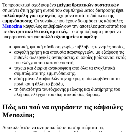
Το προσεκτικά σχεδιασμένο
μείγμα θρεπτικών συστατικών
σημαίνει ότι η χρήση αυτού του συμπληρώματος διατροφής
έχει
πολλά οφέλη για την υγεία
, όχι μόνο κατά τη διάρκεια της
εμμηνόπαυσης
. Οι γυναίκες που έχουν δοκιμάσει τις κάψουλες
Menozina
κάψουλες επιβεβαιώνουν την αποτελεσματικότητά του
με
συντριπτικά θετικές κριτικές
. Το συμπλήρωμα μπορεί να
υπερηφανεύεται για
πολλά αξιοσημείωτα οφέλη:
φυσική, φυτική σύνθεση χωρίς επιβλαβείς τεχνητές ουσίες,
ασφαλή χρήση και απουσία παρενεργειών, με εξαίρεση τις
πιθανές αλλεργικές αντιδράσεις, οι οποίες βρίσκονται εκτός
του ελέγχου του κατασκευαστή,
ταχεία και διαρκή ανακούφιση από όλα τα ενοχλητικά
συμπτώματα της εμμηνόπαυσης,
δόση μόνο 2 καψουλών την ημέρα, η μία λαμβάνεται το
πρωί και η άλλη το βράδυ,
τη δυνατότητα ταυτόχρονης μείωσης και διατήρησης του
πλήρους ελέγχου του σωματικού σας βάρους.
Πώς και πού να αγοράσετε τις κάψουλες
Menozina;
Δυσκολεύεστε να αντιμετωπίσετε τα συμπτώματα της