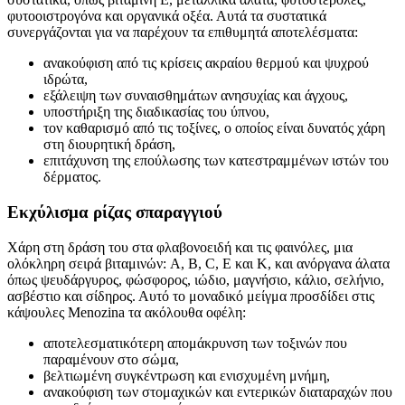
φυτοοιστρογόνα και οργανικά οξέα. Αυτά τα συστατικά
συνεργάζονται για να παρέχουν τα επιθυμητά αποτελέσματα:
ανακούφιση από τις κρίσεις ακραίου θερμού και ψυχρού
ιδρώτα,
εξάλειψη των συναισθημάτων ανησυχίας και άγχους,
υποστήριξη της διαδικασίας του ύπνου,
τον καθαρισμό από τις τοξίνες, ο οποίος είναι δυνατός χάρη
στη διουρητική δράση,
επιτάχυνση της επούλωσης των κατεστραμμένων ιστών του
δέρματος.
Εκχύλισμα ρίζας σπαραγγιού
Χάρη στη δράση του στα φλαβονοειδή και τις φαινόλες, μια
ολόκληρη σειρά βιταμινών: A, B, C, E και K, και ανόργανα άλατα
όπως ψευδάργυρος, φώσφορος, ιώδιο, μαγνήσιο, κάλιο, σελήνιο,
ασβέστιο και σίδηρος. Αυτό το μοναδικό μείγμα προσδίδει στις
κάψουλες Menozina τα ακόλουθα οφέλη:
αποτελεσματικότερη απομάκρυνση των τοξινών που
παραμένουν στο σώμα,
βελτιωμένη συγκέντρωση και ενισχυμένη μνήμη,
ανακούφιση των στομαχικών και εντερικών διαταραχών που