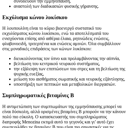
συνοδεύουν την εμμηνόπαυση,
αναστολή των διαδικασιών φυσικής γήρανσης.
Εκχύλισμα κώνου λυκίσκου
Η λουπουλίνη είναι το κύριο βιοενεργό συστατικό του
εκχυλίσματος κώνου λυκίσκου, ενώ τα αποτελέσματά του
ενισχύονται επίσης από αιθέρια έλαια, ρητινώδεις ενώσεις,
φλαβονοειδή, τριτερπένια και ενώσεις αμινών. Όλα συμβάλλουν
στις μοναδικές επιδράσεις των κώνων λυκίσκου:
διευκολύνοντας τον ύπνο και προλαμβάνοντας την αϋπνία,
βελτίωση του κεντρικού νευρικού συστήματος,
την εξάλειψη των επιπτώσεων του στρες και τη βελτίωση της
ψυχικής ευεξίας,
μείωση του αισθήματος σωματικής και νευρικής εξάντλησης,
υποστήριξη των πεπτικών και μεταβολικών διεργασιών.
Συμπληρωματικές βιταμίνες Β
Η αντιμετώπιση των συμπτωμάτων της εμμηνόπαυσης μπορεί να
είναι δύσκολη, αλλά ορισμένες βιταμίνες Β μπορούν να την κάνουν
πολύ πιο εύκολη. Ο κατασκευαστής του συμπληρώματος
διατροφής Menozina εκτιμά αυτό το γεγονός και γι’ αυτό έχει
συμπεριλάβει τις βιταμίνες Β που είναι πιο σημαντικές για τις