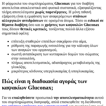
Η φόρμουλα του συμπληρώματος
Gluconax
για τον διαβήτη
αποτελείται αποκλειστικά από φυσικά συστατικά, εξασφαλίζοντας
πλήρη αποτελέσματα
χωρίς παρενέργειες
. Η μόνη πιθανή
εξαίρεση είναι η εμφάνιση των αναφερόμενων
σπάνιων
αλλεργικών αντιδράσεων
σε ορισμένα άτομα. Τόσο οι
ειδικοί σε
θέματα διαβήτη
όσο και οι
χρήστες των καψουλών Gluconax
τους δίνουν
θετικές κριτικές
, τονίζοντας πολλά άλλα εξίσου
σημαντικά οφέλη:
επίτευξη σταθερών επιπέδων σακχάρου στο αίμα,
ρύθμιση της παραγωγής ινσουλίνης για την κάλυψη όλων
των αναγκών του οργανισμού,
σωστή ανταπόκριση των κυτταρικών δομών του σώματος
στην ινσουλίνη,
πλήρως αποτελεσματικός, αδιατάραχτος μεταβολισμός της
γλυκόζης,
μικρότερος κίνδυνος υπεργλυκαιμίας ή υπογλυκαιμίας.
Πώς είναι η διαδικασία αγοράς των
καψακίων Gluconax;
Για να
επαληθεύσετε
προσωπικά
την αποτελεσματικότητα
αυτού
του συμπληρώματος διατροφής, απλά επισκεφθείτε τη διεύθυνση