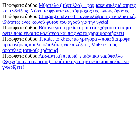
Πρόσφατα άρθρα
Μύρτιλλο (μύρτιλλο) – φαρμακευτικές ιδιότητες
και ενδείξεις. Νόστιμα φρούτα ως σύμμαχος της υγιούς όρασης
Πρόσφατα άρθρα
Clinging cudweed – ανακαλύψτε τις εκπληκτικές
ιδιότητες ενός κοινού φυτού του αγρού για την υγεία!
Πρόσφατα άρθρα
Βότανα για τη μείωση του σακχάρου στο αίμα –
δείτε ποια είναι τα καλύτερα και πώς να τα χρησιμοποιήσετε!
Πρόσφατα άρθρα
Τι καίει το λίπος πιο γρήγορα – ποια διατροφή,
προπονήσεις και λιποδιαλύτες να επιλέξετε; Μάθετε τους
αποτελεσματικούς τρόπους!
Πρόσφατα άρθρα
Αρωματική πιπεριά, πικάντικο γαρύφαλλο
(Syzygium aromaticum) – ιδιότητες για την υγεία που πρέπει να
γνωρίζετε!