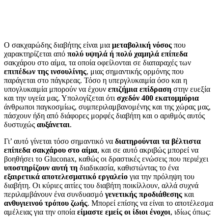
Ο σακχαρώδης διαβήτης είναι μια
μεταβολική νόσος
που
χαρακτηρίζεται από
πολύ υψηλά ή πολύ χαμηλά επίπεδα
σακχάρου στο αίμα, τα οποία οφείλονται σε διαταραχές των
επιπέδων της ινσουλίνης
, μιας σημαντικής ορμόνης που
παράγεται στο πάγκρεας. Τόσο η υπεργλυκαιμία όσο και η
υπογλυκαιμία μπορούν να έχουν
επιζήμια επίδραση
στην ευεξία
και την υγεία μας. Υπολογίζεται ότι
σχεδόν 400 εκατομμύρια
άνθρωποι παγκοσμίως, συμπεριλαμβανομένης και της χώρας μας,
πάσχουν ήδη από διάφορες μορφές διαβήτη και ο αριθμός αυτός
δυστυχώς
αυξάνεται
.
Γι’ αυτό γίνεται τόσο σημαντικό να
διατηρούνται τα βέλτιστα
επίπεδα σακχάρου στο αίμα
, και σε αυτό ακριβώς μπορεί να
βοηθήσει το Gluconax, καθώς οι δραστικές ενώσεις που περιέχει
υποστηρίζουν αυτή τη
διαδικασία, καθιστώντας το ένα
εξαιρετικά αποτελεσματικό εργαλείο
για την πρόληψη του
διαβήτη. Οι κύριες αιτίες του διαβήτη ποικίλλουν, αλλά συχνά
περιλαμβάνουν ένα συνδυασμό
γενετικής προδιάθεσης
και
ανθυγιεινού τρόπου ζωής
. Μπορεί επίσης να είναι το αποτέλεσμα
αμέλειας για την οποία
είμαστε εμείς οι ίδιοι ένοχοι
, ιδίως όπως: