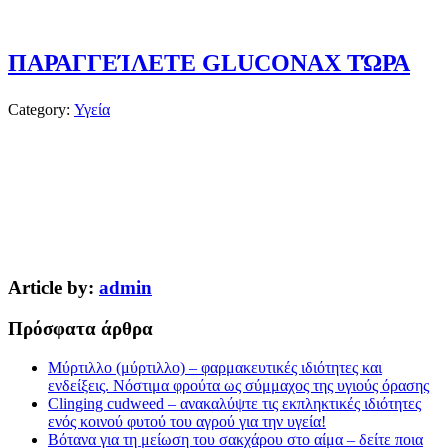
ΠΑΡΑΓΓΕΊΛΕΤΕ GLUCONAX ΤΏΡΑ
Category:
Υγεία
Article by:
admin
Πρόσφατα άρθρα
Μύρτιλλο (μύρτιλλο) – φαρμακευτικές ιδιότητες και
ενδείξεις. Νόστιμα φρούτα ως σύμμαχος της υγιούς όρασης
Clinging cudweed – ανακαλύψτε τις εκπληκτικές ιδιότητες
ενός κοινού φυτού του αγρού για την υγεία!
Βότανα για τη μείωση του σακχάρου στο αίμα – δείτε ποια