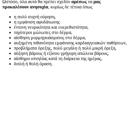
Ωστόσο, όλα αυτά θα πρέπει σχεδόν
αμέσως
να
μας
προκαλέσουν ανησυχία
, κυρίως δε τέτοια όπως
η πολύ συχνή ούρηση,
η εμφάνιση αφυδάτωσης
έντονη νευρικότητα και ευερεθιστότητα,
ταχύτεροι μώλωπες στο δέρμα,
αίσθηση μυρμηγκιάσματος στο δέρμα,
αυξημένη πιθανότητα εμφάνισης καρδιαγγειακών παθήσεων,
προβλήματα όρεξης, πολύ μεγάλη ή πολύ μικρή όρεξη,
αύξηση βάρους ή εξίσου γρήγορη απώλεια βάρους,
αίσθημα υπνηλίας κατά τη διάρκεια της ημέρας,
διπλή ή θολή όραση.