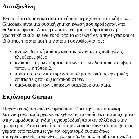
Ασταξανθίνη
Ένα από τα σημαντικά συστατικά που περιέχονται στις κάψουλες
Gluconax είναι μια φυσική χημική ένωση που προέρχεται από
θαλάσσια φύκια. Αυτή η ένωση είναι μια σκούρα κόκκινη
χρωστική ουσία με ένα ευρύ φάσμα ωφελειών για την υγεία και οι
ιδιότητές της από αυτή την άποψη συνοψίζονται σε:
αντιοξειδωτική δράση, απομακρύνοντας τις παθογόνες
ελεύθερες ρίζες,
ανακούφιση των συμπτωμάτων και των δύο τύπων διαβήτη,
τύπου 1 ή τύπου 2,
προστασία των κυττάρων του σώματος από τις αρνητικές
επιπτώσεις του οξειδωτικού στρες,
ομαλοποίηση των επιπέδων σακχάρου στο αίμα.
Εκχύλισμα Gurmar
Παρασκευάζεται από ένα φυτό που φέρει την επιστημονική
λατινική ονομασία
gymnema sylvestre
, το οποίο εκτιμάται όχι μόνο
στην παραδοσιακή ινδική αγιουρβεδική ιατρική, αλλά και στην
ήπειρό μας. Αυτό ευνοείται από την πλούσια σύνθεση του gurmar,
γεμάτη από πολύτιμες για τον οργανισμό ουσίες όπως
τριτερπενοειδείς σαπωνίνες, χλωροφύλλη, πολυάριθμα αμινοξέα