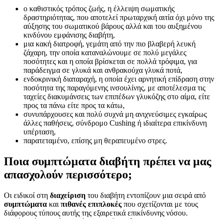
ο καθιστικός τρόπος ζωής, η έλλειψη σωματικής
δραστηριότητας, που αποτελεί πρωταρχική αιτία όχι μόνο της
αύξησης του σωματικού βάρους αλλά και του αυξημένου
κινδύνου εμφάνισης διαβήτη,
μια κακή διατροφή, γεμάτη από την πιο βλαβερή λευκή
ζάχαρη, την οποία καταναλώνουμε σε πολύ μεγάλες
ποσότητες και η οποία βρίσκεται σε πολλά τρόφιμα, για
παράδειγμα σε γλυκά και ανθρακούχα γλυκά ποτά,
ενδοκρινική διαταραχή, η οποία έχει αρνητική επίδραση στην
ποσότητα της παραγόμενης ινσουλίνης, με αποτέλεσμα τις
ταχείες διακυμάνσεις των επιπέδων γλυκόζης στο αίμα, είτε
προς τα πάνω είτε προς τα κάτω,
συνυπάρχουσες και πολύ συχνά μη ανιχνεύσιμες εγκαίρως
άλλες παθήσεις, σύνδρομο Cushing ή ιδιαίτερα επικίνδυνη
υπέρταση,
παρατεταμένο, επίσης μη θεραπευμένο στρες.
Ποια συμπτώματα διαβήτη πρέπει να μας
απασχολούν περισσότερο;
Οι ειδικοί στη
διαχείριση
του διαβήτη εντοπίζουν μια σειρά από
συμπτώματα
και
πιθανές επιπλοκές
που σχετίζονται με τους
διάφορους τύπους αυτής της εξαιρετικά επικίνδυνης νόσου.