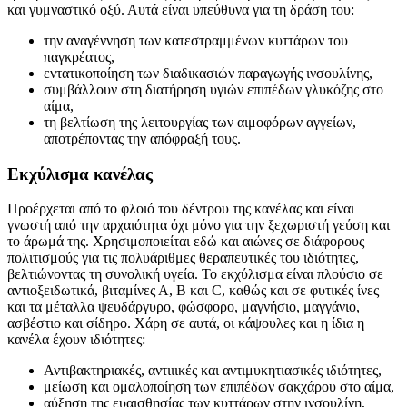
και γυμναστικό οξύ. Αυτά είναι υπεύθυνα για τη δράση του:
την αναγέννηση των κατεστραμμένων κυττάρων του
παγκρέατος,
εντατικοποίηση των διαδικασιών παραγωγής ινσουλίνης,
συμβάλλουν στη διατήρηση υγιών επιπέδων γλυκόζης στο
αίμα,
τη βελτίωση της λειτουργίας των αιμοφόρων αγγείων,
αποτρέποντας την απόφραξή τους.
Εκχύλισμα κανέλας
Προέρχεται από το φλοιό του δέντρου της κανέλας και είναι
γνωστή από την αρχαιότητα όχι μόνο για την ξεχωριστή γεύση και
το άρωμά της. Χρησιμοποιείται εδώ και αιώνες σε διάφορους
πολιτισμούς για τις πολυάριθμες θεραπευτικές του ιδιότητες,
βελτιώνοντας τη συνολική υγεία. Το εκχύλισμα είναι πλούσιο σε
αντιοξειδωτικά, βιταμίνες Α, Β και C, καθώς και σε φυτικές ίνες
και τα μέταλλα ψευδάργυρο, φώσφορο, μαγνήσιο, μαγγάνιο,
ασβέστιο και σίδηρο. Χάρη σε αυτά, οι κάψουλες και η ίδια η
κανέλα έχουν ιδιότητες:
Αντιβακτηριακές, αντιιικές και αντιμυκητιασικές ιδιότητες,
μείωση και ομαλοποίηση των επιπέδων σακχάρου στο αίμα,
αύξηση της ευαισθησίας των κυττάρων στην ινσουλίνη,