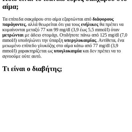
αίμα;
Τα επίπεδα σακχάρου στο αίμα εξαρτώνται από
διάφορους
παράγοντες
, αλλά θεωρείται ότι για τους
ενήλικες
θα πρέπει να
κυμαίνονται μεταξύ 77 και 99 mg/dl (3,9 έως 5,5 mmol/l) όταν
μετρώνται
με άδειο στομάχι. Οτιδήποτε πάνω από 125 mg/dl (7,0
mmol/l) υποδηλώνει την ύπαρξη
υπεργλυκαιμίας
. Αντίθετα, ένα
μειωμένο επίπεδο γλυκόζης στο αίμα κάτω από 77 mg/dl (3,9
mmol/l) χαρακτηρίζεται ως
υπογλυκαιμία
και δεν πρέπει να το
αγνοούμε ούτε αυτό.
Τι είναι ο διαβήτης;