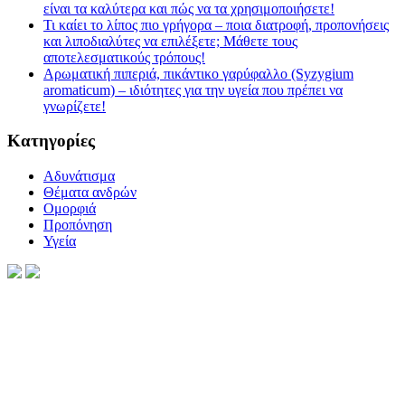
είναι τα καλύτερα και πώς να τα χρησιμοποιήσετε!
Τι καίει το λίπος πιο γρήγορα – ποια διατροφή, προπονήσεις
και λιποδιαλύτες να επιλέξετε; Μάθετε τους
αποτελεσματικούς τρόπους!
Αρωματική πιπεριά, πικάντικο γαρύφαλλο (Syzygium
aromaticum) – ιδιότητες για την υγεία που πρέπει να
γνωρίζετε!
Kατηγορίες
Αδυνάτισμα
Θέματα ανδρών
Ομορφιά
Προπόνηση
Υγεία