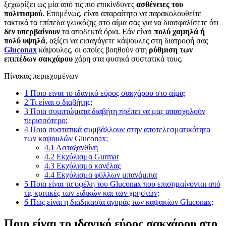
ξεχωρίζει ως μία από τις πιο επικίνδυνες
ασθένειες του
πολιτισμού
. Επομένως, είναι απαραίτητο να παρακολουθείτε
τακτικά τα επίπεδα γλυκόζης στο αίμα σας για να διασφαλίσετε ότι
δεν υπερβαίνουν
τα αποδεκτά όρια. Εάν είναι
πολύ χαμηλά ή
πολύ υψηλά
, αξίζει να εισαγάγετε κάψουλες στη διατροφή σας
Gluconax
κάψουλες, οι οποίες βοηθούν στη
ρύθμιση των
επιπέδων σακχάρου
χάρη στα φυσικά συστατικά τους.
Πίνακας περιεχομένων
1
Ποιο είναι το ιδανικό εύρος σακχάρου στο αίμα;
2
Τι είναι ο διαβήτης;
3
Ποια συμπτώματα διαβήτη πρέπει να μας απασχολούν
περισσότερο;
4
Ποια συστατικά συμβάλλουν στην αποτελεσματικότητα
των καψουλών Gluconax;
4.1
Ασταξανθίνη
4.2
Εκχύλισμα Gurmar
4.3
Εκχύλισμα κανέλας
4.4
Εκχύλισμα φύλλων μπανάμπια
5
Ποια είναι τα οφέλη του Gluconax που επισημαίνονται από
τις κριτικές των ειδικών και των χρηστών;
6
Πώς είναι η διαδικασία αγοράς των καψακίων Gluconax;
Ποιο είναι το ιδανικό εύρος σακχάρου στο