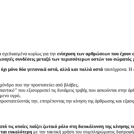
ά σχεδιασμένα κυρίως για την
ενίσχυση των αρθρώσεων που έχουν 
κινητές συνδέσεις
μεταξύ των περισσότερων οστών του σώματός
μ
ν
όχι μόνο δύο γειτονικά οστά, αλλά και πολλά οστά
ταυτόχρονα. Η 
 χόνδρο που την προστατεύει από βλάβες,
ιπαντικό”
που εξισορροπεί τις δυνάμεις τριβής που ασκούνται στην ά
μενο υγρό,
ροστατεύοντάς την, επιτρέποντας την κίνηση της άρθρωσης και εξασφ
από τις οποίες παίζει ζωτικό ρόλο στη διευκόλυνση της κίνησης
εται ευκολότερη
με την τακτική χρήση του συμπληρώματος διατροφ