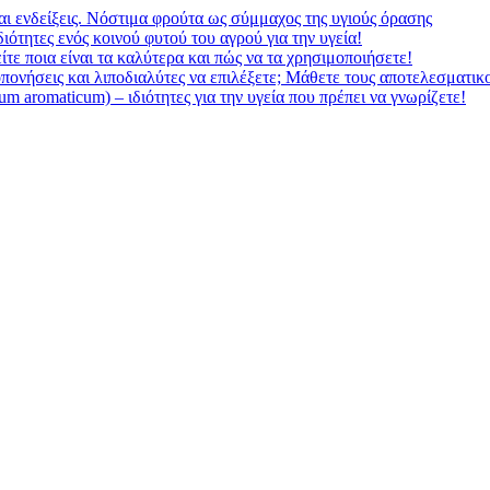
αι ενδείξεις. Νόστιμα φρούτα ως σύμμαχος της υγιούς όρασης
ιότητες ενός κοινού φυτού του αγρού για την υγεία!
τε ποια είναι τα καλύτερα και πώς να τα χρησιμοποιήσετε!
ροπονήσεις και λιποδιαλύτες να επιλέξετε; Μάθετε τους αποτελεσματικ
 aromaticum) – ιδιότητες για την υγεία που πρέπει να γνωρίζετε!