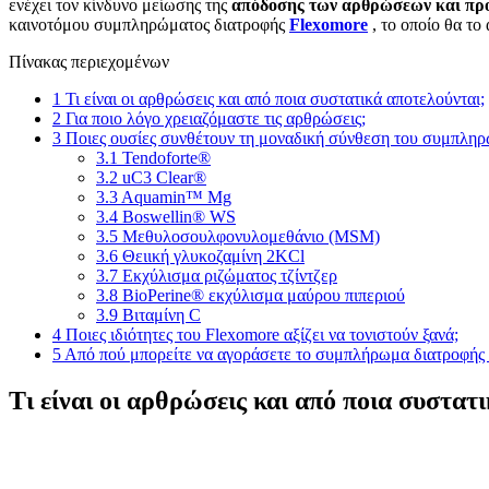
ενέχει τον κίνδυνο μείωσης της
απόδοσης των αρθρώσεων και πρ
καινοτόμου συμπληρώματος διατροφής
Flexomore
, το οποίο θα το
Πίνακας περιεχομένων
1
Τι είναι οι αρθρώσεις και από ποια συστατικά αποτελούνται;
2
Για ποιο λόγο χρειαζόμαστε τις αρθρώσεις;
3
Ποιες ουσίες συνθέτουν τη μοναδική σύνθεση του συμπληρ
3.1
Tendoforte®
3.2
uC3 Clear®
3.3
Aquamin™ Mg
3.4
Boswellin® WS
3.5
Μεθυλοσουλφονυλομεθάνιο (MSM)
3.6
Θειική γλυκοζαμίνη 2KCl
3.7
Εκχύλισμα ριζώματος τζίντζερ
3.8
BioPerine® εκχύλισμα μαύρου πιπεριού
3.9
Βιταμίνη C
4
Ποιες ιδιότητες του Flexomore αξίζει να τονιστούν ξανά;
5
Από πού μπορείτε να αγοράσετε το συμπλήρωμα διατροφής 
Τι είναι οι αρθρώσεις και από ποια συστατ