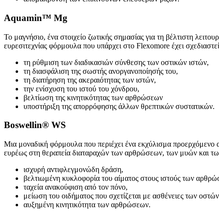
Aquamin™ Mg
Το μαγνήσιο, ένα στοιχείο ζωτικής σημασίας για τη βέλτιστη λειτ
ευρεσιτεχνίας φόρμουλα που υπάρχει στο Flexomore έχει σχεδιαστεί 
τη ρύθμιση των διαδικασιών σύνθεσης των οστικών ιστών,
τη διασφάλιση της σωστής ανοργανοποίησής του,
τη διατήρηση της ακεραιότητας των ιστών,
την ενίσχυση του ιστού του χόνδρου,
βελτίωση της κινητικότητας των αρθρώσεων
υποστήριξη της απορρόφησης άλλων θρεπτικών συστατικών.
Boswellin® WS
Μια μοναδική φόρμουλα που περιέχει ένα εκχύλισμα προερχόμενο α
ευρέως στη θεραπεία διαταραχών των αρθρώσεων, των μυών και των ο
ισχυρή αντιφλεγμονώδη δράση,
βελτιωμένη κυκλοφορία του αίματος στους ιστούς των αρθρώ
ταχεία ανακούφιση από τον πόνο,
μείωση του οιδήματος που σχετίζεται με ασθένειες των οστώ
αυξημένη κινητικότητα των αρθρώσεων.