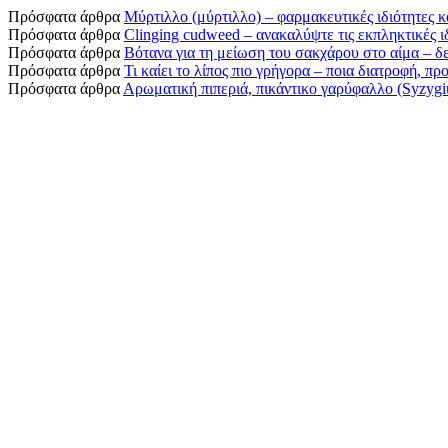
Πρόσφατα άρθρα
Μύρτιλλο (μύρτιλλο) – φαρμακευτικές ιδιότητες κ
Πρόσφατα άρθρα
Clinging cudweed – ανακαλύψτε τις εκπληκτικές ιδ
Πρόσφατα άρθρα
Βότανα για τη μείωση του σακχάρου στο αίμα – δεί
Πρόσφατα άρθρα
Τι καίει το λίπος πιο γρήγορα – ποια διατροφή, π
Πρόσφατα άρθρα
Αρωματική πιπεριά, πικάντικο γαρύφαλλο (Syzygium