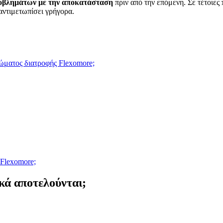
οβλημάτων με την αποκατάσταση
πριν από την επόμενη. Σε τέτοιες 
 αντιμετωπίσει γρήγορα.
ώματος διατροφής Flexomore;
Flexomore;
ικά αποτελούνται;