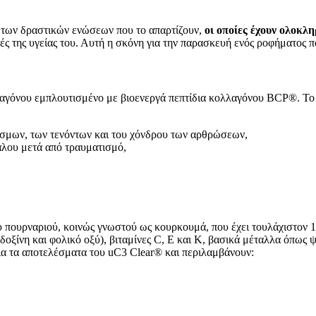
ς των δραστικών ενώσεων που το απαρτίζουν,
οι οποίες έχουν ολοκλ
χές της υγείας του. Αυτή η σκόνη για την παρασκευή ενός ροφήματος πο
αγόνου εμπλουτισμένο με βιοενεργά πεπτίδια κολλαγόνου BCP®. Το κο
δέσμων, των τενόντων και του χόνδρου των αρθρώσεων,
άλου μετά από τραυματισμό,
πουρναριού, κοινώς γνωστού ως κουρκουμά, που έχει τουλάχιστον 1
ιδοξίνη και φολικό οξύ), βιταμίνες C, E και K, βασικά μέταλλα όπως
 για τα αποτελέσματα του uC3 Clear® και περιλαμβάνουν: