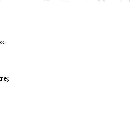
ος,
re;