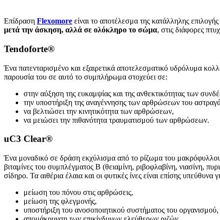
Επίδραση
Flexomore
είναι το αποτέλεσμα της κατάλληλης επιλογή
μετά την άσκηση, αλλά σε ολόκληρο το σώμα
, στις διάφορες πτυ
Tendoforte®
Ένα πατενταρισμένο και εξαιρετικά αποτελεσματικό υδρόλυμα κολλ
παρουσία του σε αυτό το συμπλήρωμα στοχεύει σε:
στην αύξηση της ευκαμψίας και της ανθεκτικότητας των συν
την υποστήριξη της αναγέννησης των αρθρώσεων του αστραγ
να βελτιώσει την κινητικότητα των αρθρώσεων,
να μειώσει την πιθανότητα τραυματισμού των αρθρώσεων.
uC3 Clear®
Ένα μοναδικό σε δράση εκχύλισμα από το ρίζωμα του μακρόφυλλου 
βιταμίνες του συμπλέγματος Β (θειαμίνη, ριβοφλαβίνη, νιασίνη, πυρ
σίδηρο. Τα αιθέρια έλαια και οι φυτικές ίνες είναι επίσης υπεύθυνα
μείωση του πόνου στις αρθρώσεις,
μείωση της φλεγμονής,
υποστήριξη του ανοσοποιητικού συστήματος του οργανισμού,
απομάκρυνση των επικίνδυνων ελεύθερων ριζών.