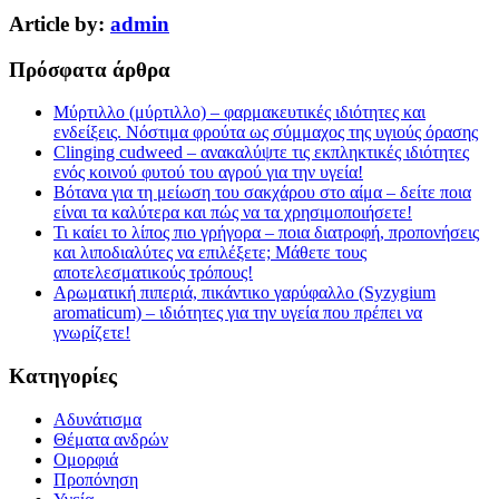
Article by:
admin
Πρόσφατα άρθρα
Μύρτιλλο (μύρτιλλο) – φαρμακευτικές ιδιότητες και
ενδείξεις. Νόστιμα φρούτα ως σύμμαχος της υγιούς όρασης
Clinging cudweed – ανακαλύψτε τις εκπληκτικές ιδιότητες
ενός κοινού φυτού του αγρού για την υγεία!
Βότανα για τη μείωση του σακχάρου στο αίμα – δείτε ποια
είναι τα καλύτερα και πώς να τα χρησιμοποιήσετε!
Τι καίει το λίπος πιο γρήγορα – ποια διατροφή, προπονήσεις
και λιποδιαλύτες να επιλέξετε; Μάθετε τους
αποτελεσματικούς τρόπους!
Αρωματική πιπεριά, πικάντικο γαρύφαλλο (Syzygium
aromaticum) – ιδιότητες για την υγεία που πρέπει να
γνωρίζετε!
Kατηγορίες
Αδυνάτισμα
Θέματα ανδρών
Ομορφιά
Προπόνηση