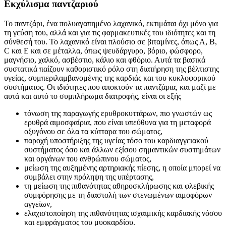
Εκχύλισμα παντζαριού
Το παντζάρι, ένα πολυαγαπημένο λαχανικό, εκτιμάται όχι μόνο για
τη γεύση του, αλλά και για τις φαρμακευτικές του ιδιότητες και τη
σύνθεσή του. Το λαχανικό είναι πλούσιο σε βιταμίνες, όπως Α, Β,
C και Ε και σε μέταλλα, όπως ψευδάργυρο, βόριο, φώσφορο,
μαγνήσιο, χαλκό, ασβέστιο, κάλιο και φθόριο. Αυτά τα βασικά
συστατικά παίζουν καθοριστικό ρόλο στη διατήρηση της βέλτιστης
υγείας, συμπεριλαμβανομένης της καρδιάς και του κυκλοφορικού
συστήματος. Οι ιδιότητες που αποκτούν τα παντζάρια, και μαζί με
αυτά και αυτό το συμπλήρωμα διατροφής, είναι οι εξής
τόνωση της παραγωγής ερυθροκυττάρων, πιο γνωστών ως
ερυθρά αιμοσφαίρια, που είναι υπεύθυνα για τη μεταφορά
οξυγόνου σε όλα τα κύτταρα του σώματος,
παροχή υποστήριξης της υγείας τόσο του καρδιαγγειακού
συστήματος όσο και άλλων εξίσου σημαντικών συστημάτων
και οργάνων του ανθρώπινου σώματος,
μείωση της αυξημένης αρτηριακής πίεσης, η οποία μπορεί να
συμβάλει στην πρόληψη της υπέρτασης,
τη μείωση της πιθανότητας αθηροσκλήρωσης και φλεβικής
συμφόρησης με τη διαστολή των στενωμένων αιμοφόρων
αγγείων,
ελαχιστοποίηση της πιθανότητας ισχαιμικής καρδιακής νόσου
και εμφράγματος του μυοκαρδίου.