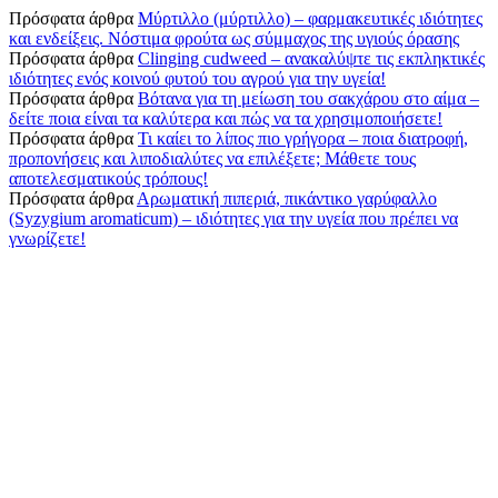
Πρόσφατα άρθρα
Μύρτιλλο (μύρτιλλο) – φαρμακευτικές ιδιότητες
και ενδείξεις. Νόστιμα φρούτα ως σύμμαχος της υγιούς όρασης
Πρόσφατα άρθρα
Clinging cudweed – ανακαλύψτε τις εκπληκτικές
ιδιότητες ενός κοινού φυτού του αγρού για την υγεία!
Πρόσφατα άρθρα
Βότανα για τη μείωση του σακχάρου στο αίμα –
δείτε ποια είναι τα καλύτερα και πώς να τα χρησιμοποιήσετε!
Πρόσφατα άρθρα
Τι καίει το λίπος πιο γρήγορα – ποια διατροφή,
προπονήσεις και λιποδιαλύτες να επιλέξετε; Μάθετε τους
αποτελεσματικούς τρόπους!
Πρόσφατα άρθρα
Αρωματική πιπεριά, πικάντικο γαρύφαλλο
(Syzygium aromaticum) – ιδιότητες για την υγεία που πρέπει να
γνωρίζετε!