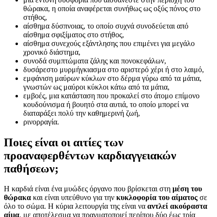
θώρακα, η οποία αναφέρεται συνήθως ως οξύς πόνος στο
στήθος,
αίσθημα δύσπνοιας, το οποίο συχνά συνοδεύεται από
αίσθημα σφιξίματος στο στήθος,
αίσθημα συνεχούς εξάντλησης που επιμένει για μεγάλο
χρονικό διάστημα,
συνοδά συμπτώματα ζάλης και πονοκεφάλων,
δυσάρεστο μυρμήγκιασμα στο αριστερό χέρι ή στο λαιμό,
εμφάνιση μαύρων κύκλων στο δέρμα γύρω από τα μάτια,
γνωστών ως μαύροι κύκλοι κάτω από τα μάτια,
εμβοές, μια κατάσταση που προκαλεί στο άτομο επίμονο
κουδούνισμα ή βουητό στα αυτιά, το οποίο μπορεί να
διαταράξει πολύ την καθημερινή ζωή,
ρινορραγία.
Ποιες είναι οι αιτίες των
προαναφερθέντων καρδιαγγειακών
παθήσεων;
Η καρδιά είναι ένα μυώδες όργανο που βρίσκεται στη
μέση του
θώρακα
και είναι υπεύθυνο για την
κυκλοφορία του αίματος
σε
όλο το σώμα. Η κύρια λειτουργία της είναι να
αντλεί ακούραστα
αίμα
, με αποτέλεσμα να πραγματοποιεί περίπου δύο έως τρία