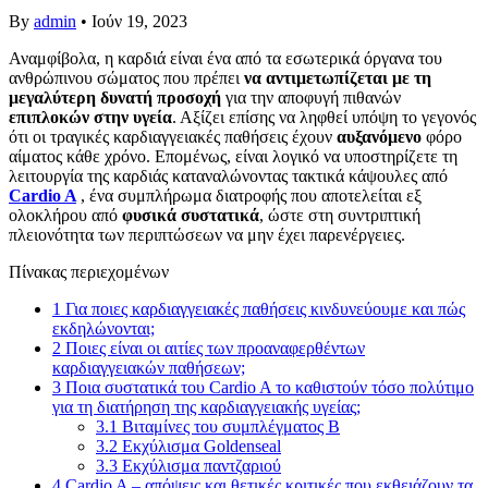
By
admin
•
Ιούν 19, 2023
Αναμφίβολα, η καρδιά είναι ένα από τα εσωτερικά όργανα του
ανθρώπινου σώματος που πρέπει
να αντιμετωπίζεται με τη
μεγαλύτερη δυνατή προσοχή
για την αποφυγή πιθανών
επιπλοκών στην υγεία
. Αξίζει επίσης να ληφθεί υπόψη το γεγονός
ότι οι τραγικές καρδιαγγειακές παθήσεις έχουν
αυξανόμενο
φόρο
αίματος κάθε χρόνο. Επομένως, είναι λογικό να υποστηρίζετε τη
λειτουργία της καρδιάς καταναλώνοντας τακτικά κάψουλες από
Cardio A
, ένα συμπλήρωμα διατροφής που αποτελείται εξ
ολοκλήρου από
φυσικά συστατικά
, ώστε στη συντριπτική
πλειονότητα των περιπτώσεων να μην έχει παρενέργειες.
Πίνακας περιεχομένων
1
Για ποιες καρδιαγγειακές παθήσεις κινδυνεύουμε και πώς
εκδηλώνονται;
2
Ποιες είναι οι αιτίες των προαναφερθέντων
καρδιαγγειακών παθήσεων;
3
Ποια συστατικά του Cardio A το καθιστούν τόσο πολύτιμο
για τη διατήρηση της καρδιαγγειακής υγείας;
3.1
Βιταμίνες του συμπλέγματος Β
3.2
Εκχύλισμα Goldenseal
3.3
Εκχύλισμα παντζαριού
4
Cardio A – απόψεις και θετικές κριτικές που εκθειάζουν τα