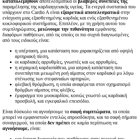
καταπολεμηθούν
αποτελεσματικά οι
βλαβερές συνέπειες της
παραμέλησης της καρδιαγγειακής υγείας. Τα ενεργά συστατικά που
υπάρχουν στο Cardio A είναι
εξαιρετικά αποτελεσματικά
στην
ενίσχυση μιας εξασθενημένης καρδιάς και ενός εξασθενημένου
κυκλοφορικού συστήματος. Επιπλέον, με τη χρήση αυτού του
συμπληρώματος,
μειώνουμε την πιθανότητα
εμφάνισης
διαφόρων παθήσεων, από τις οποίες οι πιο συχνά διαγνωσμένες
από τους ειδικούς είναι:
η υπέρταση, μια κατάσταση που χαρακτηρίζεται από υψηλή
αρτηριακή πίεση,
οι καρδιακές αρρυθμίες, γνωστές και ως αρρυθμίες,
η ισχαιμική καρδιοπάθεια, μια ιατρική κατάσταση που
συνεπάγεται μειωμένη ροή αίματος στον καρδιακό μυ λόγω
στένωσης των στεφανιαίων αρτηριών,
φλεβική θρόμβωση, η οποία αναφέρεται στον σχηματισμό
θρόμβων αίματος στις φλέβες,
έμφραγμα του μυοκαρδίου, κοινώς γνωστό ως καρδιακή
προσβολή, και εγκεφαλικό επεισόδιο.
Είναι δύσκολο να αγνοήσουμε τα
σαφή συμπτώματα
, τα οποία
μπορεί να εμφανιστούν εντελώς απροσδόκητα, και τα σαφή σήματα
συναγερμού, τα οποία
δεν πρέπει
σε καμία περίπτωση να
αγνοήσουμε,
είναι:
μια έντονη δυσφορία που αισθάνεστε στην περιοχή του