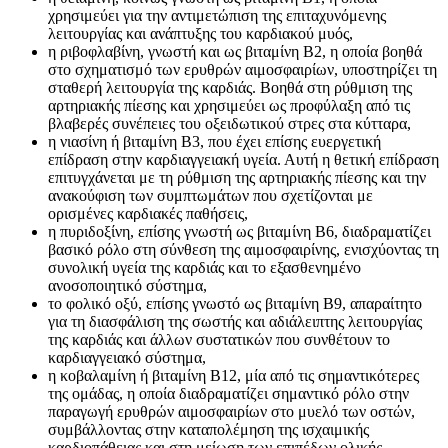
χρησιμεύει για την αντιμετώπιση της επιταχυνόμενης
λειτουργίας και ανάπτυξης του καρδιακού μυός,
η ριβοφλαβίνη, γνωστή και ως βιταμίνη Β2, η οποία βοηθά
στο σχηματισμό των ερυθρών αιμοσφαιρίων, υποστηρίζει τη
σταθερή λειτουργία της καρδιάς. Βοηθά στη ρύθμιση της
αρτηριακής πίεσης και χρησιμεύει ως προφύλαξη από τις
βλαβερές συνέπειες του οξειδωτικού στρες στα κύτταρα,
η νιασίνη ή βιταμίνη Β3, που έχει επίσης ευεργετική
επίδραση στην καρδιαγγειακή υγεία. Αυτή η θετική επίδραση
επιτυγχάνεται με τη ρύθμιση της αρτηριακής πίεσης και την
ανακούφιση των συμπτωμάτων που σχετίζονται με
ορισμένες καρδιακές παθήσεις,
η πυριδοξίνη, επίσης γνωστή ως βιταμίνη Β6, διαδραματίζει
βασικό ρόλο στη σύνθεση της αιμοσφαιρίνης, ενισχύοντας τη
συνολική υγεία της καρδιάς και το εξασθενημένο
ανοσοποιητικό σύστημα,
το φολικό οξύ, επίσης γνωστό ως βιταμίνη Β9, απαραίτητο
για τη διασφάλιση της σωστής και αδιάλειπτης λειτουργίας
της καρδιάς και άλλων συστατικών που συνθέτουν το
καρδιαγγειακό σύστημα,
η κοβαλαμίνη ή βιταμίνη B12, μία από τις σημαντικότερες
της ομάδας, η οποία διαδραματίζει σημαντικό ρόλο στην
παραγωγή ερυθρών αιμοσφαιρίων στο μυελό των οστών,
συμβάλλοντας στην καταπολέμηση της ισχαιμικής
καρδιοπάθειας και στη μείωση των επιπέδων ολικής