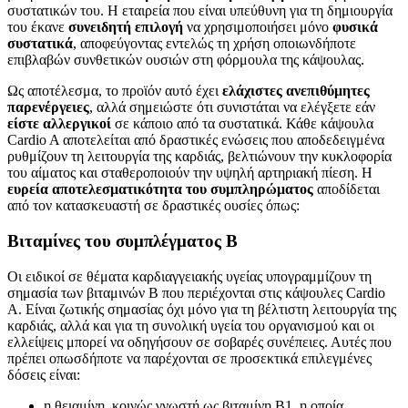
συστατικών του. Η εταιρεία που είναι υπεύθυνη για τη δημιουργία
του έκανε
συνειδητή επιλογή
να χρησιμοποιήσει μόνο
φυσικά
συστατικά
, αποφεύγοντας εντελώς τη χρήση οποιωνδήποτε
επιβλαβών συνθετικών ουσιών στη φόρμουλα της κάψουλας.
Ως αποτέλεσμα, το προϊόν αυτό έχει
ελάχιστες ανεπιθύμητες
παρενέργειες
, αλλά σημειώστε ότι συνιστάται να ελέγξετε εάν
είστε αλλεργικοί
σε κάποιο από τα συστατικά. Κάθε κάψουλα
Cardio A αποτελείται από δραστικές ενώσεις που αποδεδειγμένα
ρυθμίζουν τη λειτουργία της καρδιάς, βελτιώνουν την κυκλοφορία
του αίματος και σταθεροποιούν την υψηλή αρτηριακή πίεση. Η
ευρεία αποτελεσματικότητα του συμπληρώματος
αποδίδεται
από τον κατασκευαστή σε δραστικές ουσίες όπως:
Βιταμίνες του συμπλέγματος Β
Οι ειδικοί σε θέματα καρδιαγγειακής υγείας υπογραμμίζουν τη
σημασία των βιταμινών Β που περιέχονται στις κάψουλες Cardio
A. Είναι ζωτικής σημασίας όχι μόνο για τη βέλτιστη λειτουργία της
καρδιάς, αλλά και για τη συνολική υγεία του οργανισμού και οι
ελλείψεις μπορεί να οδηγήσουν σε σοβαρές συνέπειες. Αυτές που
πρέπει οπωσδήποτε να παρέχονται σε προσεκτικά επιλεγμένες
δόσεις είναι:
η θειαμίνη, κοινώς γνωστή ως βιταμίνη Β1, η οποία