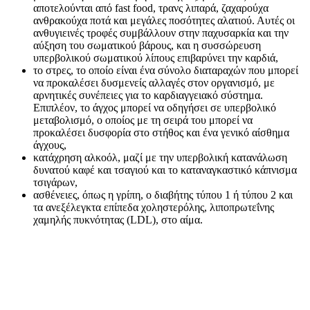
αποτελούνται από fast food, τρανς λιπαρά, ζαχαρούχα
ανθρακούχα ποτά και μεγάλες ποσότητες αλατιού. Αυτές οι
ανθυγιεινές τροφές συμβάλλουν στην παχυσαρκία και την
αύξηση του σωματικού βάρους, και η συσσώρευση
υπερβολικού σωματικού λίπους επιβαρύνει την καρδιά,
το στρες, το οποίο είναι ένα σύνολο διαταραχών που μπορεί
να προκαλέσει δυσμενείς αλλαγές στον οργανισμό, με
αρνητικές συνέπειες για το καρδιαγγειακό σύστημα.
Επιπλέον, το άγχος μπορεί να οδηγήσει σε υπερβολικό
μεταβολισμό, ο οποίος με τη σειρά του μπορεί να
προκαλέσει δυσφορία στο στήθος και ένα γενικό αίσθημα
άγχους,
κατάχρηση αλκοόλ, μαζί με την υπερβολική κατανάλωση
δυνατού καφέ και τσαγιού και το καταναγκαστικό κάπνισμα
τσιγάρων,
ασθένειες, όπως η γρίπη, ο διαβήτης τύπου 1 ή τύπου 2 και
τα ανεξέλεγκτα επίπεδα χοληστερόλης, λιποπρωτεΐνης
χαμηλής πυκνότητας (LDL), στο αίμα.