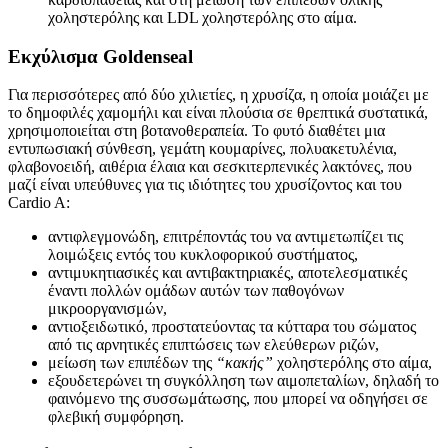
χοληστερόλης και LDL χοληστερόλης στο αίμα.
Εκχύλισμα Goldenseal
Για περισσότερες από δύο χιλιετίες, η χρυσίζα, η οποία μοιάζει με
το δημοφιλές χαμομήλι και είναι πλούσια σε θρεπτικά συστατικά,
χρησιμοποιείται στη βοτανοθεραπεία. Το φυτό διαθέτει μια
εντυπωσιακή σύνθεση, γεμάτη κουμαρίνες, πολυακετυλένια,
φλαβονοειδή, αιθέρια έλαια και σεσκιτερπενικές λακτόνες, που
μαζί είναι υπεύθυνες για τις ιδιότητες του χρυσίζοντος και του
Cardio A:
αντιφλεγμονώδη, επιτρέποντάς του να αντιμετωπίζει τις
λοιμώξεις εντός του κυκλοφορικού συστήματος,
αντιμυκητιασικές και αντιβακτηριακές, αποτελεσματικές
έναντι πολλών ομάδων αυτών των παθογόνων
μικροοργανισμών,
αντιοξειδωτικό, προστατεύοντας τα κύτταρα του σώματος
από τις αρνητικές επιπτώσεις των ελεύθερων ριζών,
μείωση των επιπέδων της
“κακής”
χοληστερόλης στο αίμα,
εξουδετερώνει τη συγκόλληση των αιμοπεταλίων, δηλαδή το
φαινόμενο της συσσωμάτωσης, που μπορεί να οδηγήσει σε
φλεβική συμφόρηση.