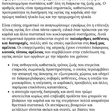
δισεκατομμύρια συσπάσεις καθ’ όλη τη διάρκεια της ζωής μας. Ο
αριθμός αυτός είναι πραγματικά σημαντικός, καθιστώντας
προτεραιότητα τη διατήρηση της υγείας της καρδιάς από την
πρώιμη παιδική ηλικία έως και την προχωρημένη ηλικία.
Είναι επίσης σημαντικό να αναγνωρίσουμε εγκαίρως ότι η επίτευξη
τέλειας υγείας δεν είναι πάντα εφικτή, ειδικά όταν πρόκειται για την
καρδιά και άλλα συστατικά του κυκλοφορικού συστήματος. Αυτά
τα σημαντικά όργανα υπόκεινται συχνά σε
πολυάριθμες ασθένειες
και διαταραχές
, πολλές από τις οποίες οφείλονται στη
δική μας
αμέλεια.
Οι επαγγελματίες της ιατρικής έχουν εντοπίσει διάφορους
κοινούς τύπους αμέλειας
που συμβάλλουν στην επιδείνωση της
υγείας αυτών των οργάνων με την πάροδο του χρόνου:
ένας ανθυγιεινός καθιστικός τρόπος ζωής που στερείται
επαρκούς σωματικής δραστηριότητας, ο οποίος περιλαμβάνει
την αποφυγή της άσκησης σε εξωτερικούς χώρους και οδηγεί
σε διάφορεςδιάφορες σοβαρές ασθένειες, όπως η υποξία του
μυοκαρδίου, η υπέρταση, οι καρδιακές προσβολές και άλλες
παρόμοια επικίνδυνες καταστάσεις,
η αποτυχία υγιεινής διατροφής και αυτό που τρώμε
αποτελείται κυρίως από επιβλαβή προϊόντα που μπορούν να
βλάψουν την καρδιά και να της στερήσουν πολλά απαραίτητα
θρεπτικά συστατικά. Οι ανεπάρκειες βιταμινών και
μετάλλων γίνονται ακόμη και συχνές, με δίαιτες που