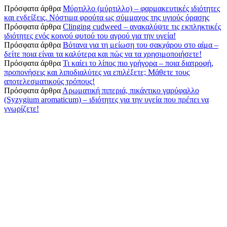
Πρόσφατα άρθρα
Μύρτιλλο (μύρτιλλο) – φαρμακευτικές ιδιότητες
και ενδείξεις. Νόστιμα φρούτα ως σύμμαχος της υγιούς όρασης
Πρόσφατα άρθρα
Clinging cudweed – ανακαλύψτε τις εκπληκτικές
ιδιότητες ενός κοινού φυτού του αγρού για την υγεία!
Πρόσφατα άρθρα
Βότανα για τη μείωση του σακχάρου στο αίμα –
δείτε ποια είναι τα καλύτερα και πώς να τα χρησιμοποιήσετε!
Πρόσφατα άρθρα
Τι καίει το λίπος πιο γρήγορα – ποια διατροφή,
προπονήσεις και λιποδιαλύτες να επιλέξετε; Μάθετε τους
αποτελεσματικούς τρόπους!
Πρόσφατα άρθρα
Αρωματική πιπεριά, πικάντικο γαρύφαλλο
(Syzygium aromaticum) – ιδιότητες για την υγεία που πρέπει να
γνωρίζετε!