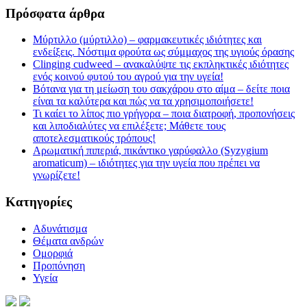
Πρόσφατα άρθρα
Μύρτιλλο (μύρτιλλο) – φαρμακευτικές ιδιότητες και
ενδείξεις. Νόστιμα φρούτα ως σύμμαχος της υγιούς όρασης
Clinging cudweed – ανακαλύψτε τις εκπληκτικές ιδιότητες
ενός κοινού φυτού του αγρού για την υγεία!
Βότανα για τη μείωση του σακχάρου στο αίμα – δείτε ποια
είναι τα καλύτερα και πώς να τα χρησιμοποιήσετε!
Τι καίει το λίπος πιο γρήγορα – ποια διατροφή, προπονήσεις
και λιποδιαλύτες να επιλέξετε; Μάθετε τους
αποτελεσματικούς τρόπους!
Αρωματική πιπεριά, πικάντικο γαρύφαλλο (Syzygium
aromaticum) – ιδιότητες για την υγεία που πρέπει να
γνωρίζετε!
Kατηγορίες
Αδυνάτισμα
Θέματα ανδρών
Ομορφιά
Προπόνηση
Υγεία