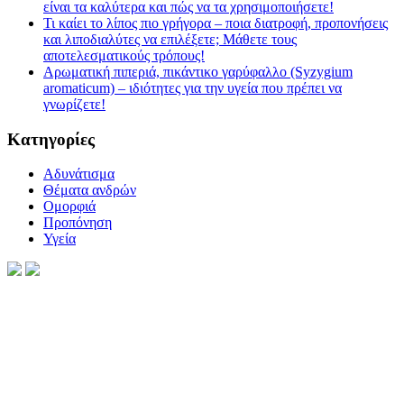
είναι τα καλύτερα και πώς να τα χρησιμοποιήσετε!
Τι καίει το λίπος πιο γρήγορα – ποια διατροφή, προπονήσεις
και λιποδιαλύτες να επιλέξετε; Μάθετε τους
αποτελεσματικούς τρόπους!
Αρωματική πιπεριά, πικάντικο γαρύφαλλο (Syzygium
aromaticum) – ιδιότητες για την υγεία που πρέπει να
γνωρίζετε!
Kατηγορίες
Αδυνάτισμα
Θέματα ανδρών
Ομορφιά
Προπόνηση
Υγεία