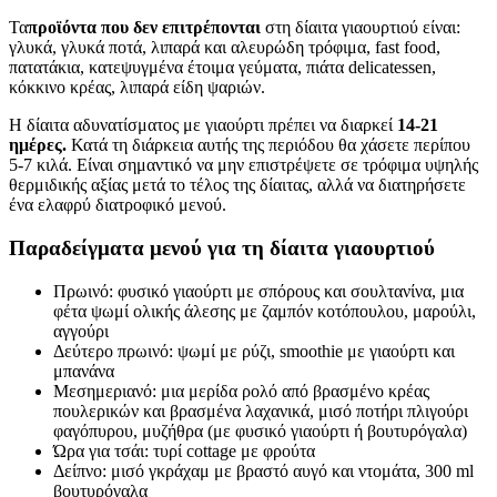
Τα
προϊόντα που δεν επιτρέπονται
στη δίαιτα γιαουρτιού είναι:
γλυκά, γλυκά ποτά, λιπαρά και αλευρώδη τρόφιμα, fast food,
πατατάκια, κατεψυγμένα έτοιμα γεύματα, πιάτα delicatessen,
κόκκινο κρέας, λιπαρά είδη ψαριών.
Η δίαιτα αδυνατίσματος με γιαούρτι πρέπει να διαρκεί
14-21
ημέρες.
Κατά τη διάρκεια αυτής της περιόδου θα χάσετε περίπου
5-7 κιλά. Είναι σημαντικό να μην επιστρέψετε σε τρόφιμα υψηλής
θερμιδικής αξίας μετά το τέλος της δίαιτας, αλλά να διατηρήσετε
ένα ελαφρύ διατροφικό μενού.
Παραδείγματα μενού για τη δίαιτα γιαουρτιού
Πρωινό: φυσικό γιαούρτι με σπόρους και σουλτανίνα, μια
φέτα ψωμί ολικής άλεσης με ζαμπόν κοτόπουλου, μαρούλι,
αγγούρι
Δεύτερο πρωινό: ψωμί με ρύζι, smoothie με γιαούρτι και
μπανάνα
Μεσημεριανό: μια μερίδα ρολό από βρασμένο κρέας
πουλερικών και βρασμένα λαχανικά, μισό ποτήρι πλιγούρι
φαγόπυρου, μυζήθρα (με φυσικό γιαούρτι ή βουτυρόγαλα)
Ώρα για τσάι: τυρί cottage με φρούτα
Δείπνο: μισό γκράχαμ με βραστό αυγό και ντομάτα, 300 ml
βουτυρόγαλα