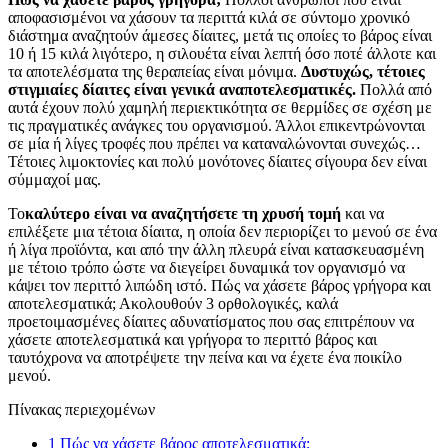
αποφασισμένοι να χάσουν τα περιττά κιλά σε σύντομο χρονικό
διάστημα αναζητούν άμεσες δίαιτες, μετά τις οποίες το βάρος είναι
10 ή 15 κιλά λιγότερο, η σιλουέτα είναι λεπτή όσο ποτέ άλλοτε και
τα αποτελέσματα της θεραπείας είναι μόνιμα.
Δυστυχώς, τέτοιες
στιγμιαίες δίαιτες είναι γενικά αναποτελεσματικές.
Πολλά από
αυτά έχουν πολύ χαμηλή περιεκτικότητα σε θερμίδες σε σχέση με
τις πραγματικές ανάγκες του οργανισμού. Άλλοι επικεντρώνονται
σε μία ή λίγες τροφές που πρέπει να καταναλώνονται συνεχώς…
Τέτοιες λιμοκτονίες και πολύ μονότονες δίαιτες σίγουρα δεν είναι
σύμμαχοί μας.
Το
καλύτερο είναι να αναζητήσετε τη χρυσή τομή
και να
επιλέξετε μια τέτοια δίαιτα, η οποία δεν περιορίζει το μενού σε ένα
ή λίγα προϊόντα, και από την άλλη πλευρά είναι κατασκευασμένη
με τέτοιο τρόπο ώστε να διεγείρει δυναμικά τον οργανισμό να
κάψει τον περιττό λιπώδη ιστό. Πώς να χάσετε βάρος γρήγορα και
αποτελεσματικά; Ακολουθούν 3 ορθολογικές, καλά
προετοιμασμένες δίαιτες αδυνατίσματος που σας επιτρέπουν να
χάσετε αποτελεσματικά και γρήγορα το περιττό βάρος και
ταυτόχρονα να αποτρέψετε την πείνα και να έχετε ένα ποικίλο
μενού.
Πίνακας περιεχομένων
1
Πώς να χάσετε βάρος αποτελεσματικά;