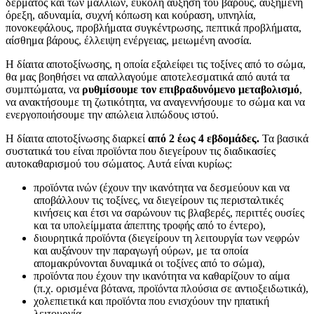
δέρματος και των μαλλιών, εύκολη αύξηση του βάρους, αυξημένη
όρεξη, αδυναμία, συχνή κόπωση και κούραση, υπνηλία,
πονοκεφάλους, προβλήματα συγκέντρωσης, πεπτικά προβλήματα,
αίσθημα βάρους, έλλειψη ενέργειας, μειωμένη ανοσία.
Η δίαιτα αποτοξίνωσης, η οποία εξαλείφει τις τοξίνες από το σώμα,
θα μας βοηθήσει να απαλλαγούμε αποτελεσματικά από αυτά τα
συμπτώματα, να
ρυθμίσουμε τον επιβραδυνόμενο μεταβολισμό
,
να ανακτήσουμε τη ζωτικότητα, να αναγεννήσουμε το σώμα και να
ενεργοποιήσουμε την απώλεια λιπώδους ιστού.
Η δίαιτα αποτοξίνωσης διαρκεί
από 2 έως 4 εβδομάδες.
Τα βασικά
συστατικά του είναι προϊόντα που διεγείρουν τις διαδικασίες
αυτοκαθαρισμού του σώματος. Αυτά είναι κυρίως:
προϊόντα ινών (έχουν την ικανότητα να δεσμεύουν και να
αποβάλλουν τις τοξίνες, να διεγείρουν τις περισταλτικές
κινήσεις και έτσι να σαρώνουν τις βλαβερές, περιττές ουσίες
και τα υπολείμματα άπεπτης τροφής από το έντερο),
διουρητικά προϊόντα (διεγείρουν τη λειτουργία των νεφρών
και αυξάνουν την παραγωγή ούρων, με τα οποία
απομακρύνονται δυναμικά οι τοξίνες από το σώμα),
προϊόντα που έχουν την ικανότητα να καθαρίζουν το αίμα
(π.χ. ορισμένα βότανα, προϊόντα πλούσια σε αντιοξειδωτικά),
χολεπιετικά και προϊόντα που ενισχύουν την ηπατική
λειτουργία.