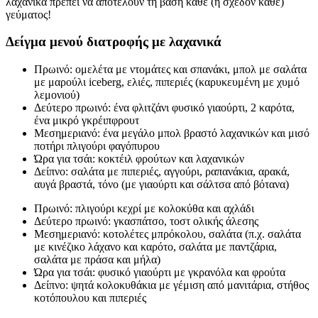
λαχανικά πρέπει να αποτελούν τη βάση κάθε (ή σχεδόν κάθε)
γεύματος!
Δείγμα μενού διατροφής με λαχανικά
Πρωινό: ομελέτα με ντομάτες και σπανάκι, μπολ με σαλάτα
με μαρούλι iceberg, ελιές, πιπεριές (καρυκευμένη με χυμό
λεμονιού)
Δεύτερο πρωινό: ένα φλιτζάνι φυσικό γιαούρτι, 2 καρότα,
ένα μικρό γκρέιπφρουτ
Μεσημεριανό: ένα μεγάλο μπολ βραστό λαχανικών και μισό
ποτήρι πλιγούρι φαγόπυρου
Ώρα για τσάι: κοκτέιλ φρούτων και λαχανικών
Δείπνο: σαλάτα με πιπεριές, αγγούρι, ραπανάκια, αρακά,
αυγά βραστά, τόνο (με γιαούρτι και σάλτσα από βότανα)
Πρωινό: πλιγούρι κεχρί με κολοκύθα και αχλάδι
Δεύτερο πρωινό: γκασπάτσο, τοστ ολικής άλεσης
Μεσημεριανό: κοτολέτες μπρόκολου, σαλάτα (π.χ. σαλάτα
με κινέζικο λάχανο και καρότο, σαλάτα με παντζάρια,
σαλάτα με πράσα και μήλα)
Ώρα για τσάι: φυσικό γιαούρτι με γκρανόλα και φρούτα
Δείπνο: ψητά κολοκυθάκια με γέμιση από μανιτάρια, στήθος
κοτόπουλου και πιπεριές