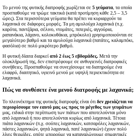
Το μενού της φυτικής διατροφής χωρίζεται σε
5 γεύματα
, τα οποία
προσπαθούμε να τρώμε τακτικά (κατά προτίμηση κάθε 2,5 – 3,5
ώρες). Στα περισσότερα γεύματα θα πρέπει να κυριαρχούν τα
λαχανικά σε διάφορες μορφές. Τα μη αμυλούχα λαχανικά (π.χ.
καρότα, παντζάρια, σέλινο, ντομάτες, πιπεριές, αγγούρια,
ραπανάκια, λάχανο, κολοκυθάκια, μπρόκολο) χρησιμοποιούνται σε
μεγαλύτερο βαθμό και τα αμυλούχα λαχανικά (πατάτες, καλαμπόκι,
φασόλια) σε πολύ μικρότερο βαθμό.
Η φυτική δίαιτα διαρκεί
από 2 έως 5 εβδομάδες.
Μετά την
ολοκλήρωσή της, δεν επιστρέφουμε σε ανθυγιεινές διατροφικές
συνήθειες. Προσπαθούμε να συνεχίσουμε να διατηρούμε ένα
ελαφρύ, διαιτητικό, υγιεινό μενού με υψηλή περιεκτικότητα σε
λαχανικά.
Πώς να συνθέσετε ένα μενού διατροφής με λαχανικά;
Το πλεονέκτημα της φυτικής διατροφής είναι ότι
δεν χρειάζεται να
περιορίσουμε τον εαυτό μας ως προς το μέγεθος των γευμάτων
μας, ειδικά στην περίπτωση των πιάτων που αποτελούνται μόνο
από λαχανικά ή που αποτελούνται κυρίως από λαχανικά. Τέτοια
πιάτα λαχανικών (π.χ. σούπες λαχανικών, κατσαρόλες λαχανικών,
πάστες λαχανικών, ψητά λαχανικά, πατέ λαχανικών) έχουν πολύ
λίγες θερμίδες, οπότε μπορούμε να καταναλώνουμε σημαντικές