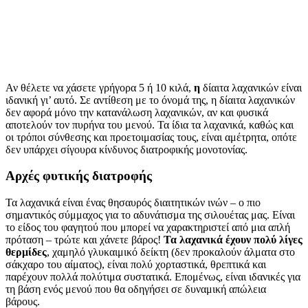
Αν θέλετε να χάσετε γρήγορα 5 ή 10 κιλά,
η
δίαιτα λαχανικών είναι
ιδανική γι’ αυτό. Σε αντίθεση με το όνομά της, η δίαιτα λαχανικών
δεν αφορά μόνο την κατανάλωση λαχανικών, αν και φυσικά
αποτελούν τον πυρήνα του μενού. Τα ίδια τα λαχανικά, καθώς και
οι τρόποι σύνθεσης και προετοιμασίας τους, είναι αμέτρητα, οπότε
δεν υπάρχει σίγουρα κίνδυνος διατροφικής μονοτονίας.
Αρχές φυτικής διατροφής
Τα λαχανικά είναι ένας θησαυρός διαιτητικών ινών – ο πιο
σημαντικός σύμμαχος για το αδυνάτισμα της σιλουέτας μας. Είναι
το είδος του φαγητού που μπορεί να χαρακτηριστεί από μια απλή
πρόταση – τρώτε και χάνετε βάρος!
Τα λαχανικά έχουν πολύ λίγες
θερμίδες
, χαμηλό γλυκαιμικό δείκτη (δεν προκαλούν άλματα στο
σάκχαρο του αίματος), είναι πολύ χορταστικά, θρεπτικά και
παρέχουν πολλά πολύτιμα συστατικά. Επομένως, είναι ιδανικές για
τη βάση ενός μενού που θα οδηγήσει σε δυναμική απώλεια
βάρους.