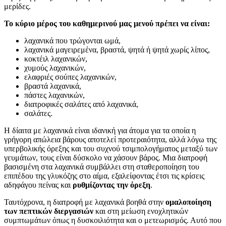
μερίδες.
Το κύριο μέρος του καθημερινού μας μενού πρέπει να είναι:
λαχανικά που τρώγονται ωμά,
λαχανικά μαγειρεμένα, βραστά, ψητά ή ψητά χωρίς λίπος,
κοκτέιλ λαχανικών,
χυμούς λαχανικών,
ελαφριές σούπες λαχανικών,
βραστά λαχανικά,
πάστες λαχανικών,
διατροφικές σαλάτες από λαχανικά,
σαλάτες.
Η δίαιτα με λαχανικά είναι ιδανική για άτομα για τα οποία η
γρήγορη απώλεια βάρους αποτελεί προτεραιότητα, αλλά λόγω της
υπερβολικής όρεξης και του συχνού τσιμπολογήματος μεταξύ των
γευμάτων, τους είναι δύσκολο να χάσουν βάρος. Μια διατροφή
βασισμένη στα λαχανικά συμβάλλει στη σταθεροποίηση του
επιπέδου της γλυκόζης στο αίμα, εξαλείφοντας έτσι τις κρίσεις
αδηφάγου πείνας και
ρυθμίζοντας την όρεξη
.
Ταυτόχρονα, η διατροφή με λαχανικά βοηθά στην
ομαλοποίηση
των πεπτικών διεργασιών
και στη μείωση ενοχλητικών
συμπτωμάτων όπως η δυσκοιλιότητα και ο μετεωρισμός. Αυτό που