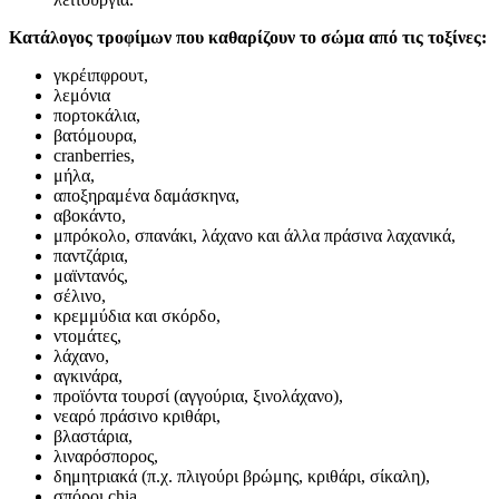
Κατάλογος τροφίμων που καθαρίζουν το σώμα από τις τοξίνες:
γκρέιπφρουτ,
λεμόνια
πορτοκάλια,
βατόμουρα,
cranberries,
μήλα,
αποξηραμένα δαμάσκηνα,
αβοκάντο,
μπρόκολο, σπανάκι, λάχανο και άλλα πράσινα λαχανικά,
παντζάρια,
μαϊντανός,
σέλινο,
κρεμμύδια και σκόρδο,
ντομάτες,
λάχανο,
αγκινάρα,
προϊόντα τουρσί (αγγούρια, ξινολάχανο),
νεαρό πράσινο κριθάρι,
βλαστάρια,
λιναρόσπορος,
δημητριακά (π.χ. πλιγούρι βρώμης, κριθάρι, σίκαλη),
σπόροι chia,