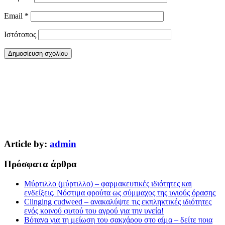
Email
*
Ιστότοπος
Article by:
admin
Πρόσφατα άρθρα
Μύρτιλλο (μύρτιλλο) – φαρμακευτικές ιδιότητες και
ενδείξεις. Νόστιμα φρούτα ως σύμμαχος της υγιούς όρασης
Clinging cudweed – ανακαλύψτε τις εκπληκτικές ιδιότητες
ενός κοινού φυτού του αγρού για την υγεία!
Βότανα για τη μείωση του σακχάρου στο αίμα – δείτε ποια