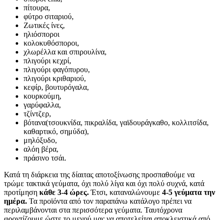
πίτουρα,
φύτρο σιταριού,
Ζωτικές ίνες,
ηλιόσποροι
κολοκυθόσποροι,
χλωρέλλα και σπιρουλίνα,
πλιγούρι κεχρί,
πλιγούρι φαγόπυρου,
πλιγούρι κριθαριού,
κεφίρ, βουτυρόγαλα,
κουρκούμη,
γαρύφαλλα,
τζίντζερ,
βότανα(τσουκνίδα, πικραλίδα, γαϊδουράγκαθο, κολλιτσίδα,
καθαρτικό, σημύδα),
μηλόξυδο,
αλόη βέρα,
πράσινο τσάι.
Κατά τη διάρκεια της δίαιτας αποτοξίνωσης προσπαθούμε να
τρώμε τακτικά γεύματα, όχι πολύ λίγα και όχι πολύ συχνά, κατά
προτίμηση
κάθε 3-4 ώρες.
Έτσι, καταναλώνουμε
4-5 γεύματα την
ημέρα.
Τα προϊόντα από τον παραπάνω κατάλογο πρέπει να
περιλαμβάνονται στα περισσότερα γεύματα. Ταυτόχρονα
φροντίζουμε ώστε το μενού μας να αποτελείται αποκλειστικά από