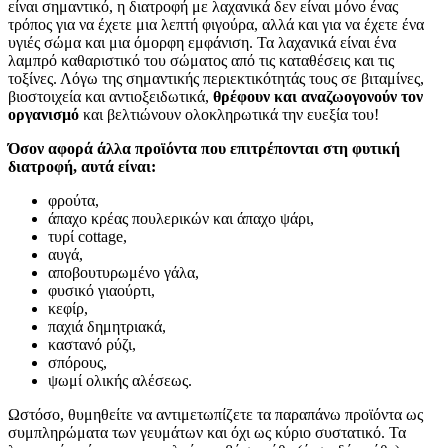
είναι σημαντικό, η διατροφή με λαχανικά δεν είναι μόνο ένας
τρόπος για να έχετε μια λεπτή φιγούρα, αλλά και για να έχετε ένα
υγιές σώμα και μια όμορφη εμφάνιση. Τα λαχανικά είναι ένα
λαμπρό καθαριστικό του σώματος από τις καταθέσεις και τις
τοξίνες. Λόγω της σημαντικής περιεκτικότητάς τους σε βιταμίνες,
βιοστοιχεία και αντιοξειδωτικά,
θρέφουν και αναζωογονούν τον
οργανισμό
και βελτιώνουν ολοκληρωτικά την ευεξία του!
Όσον αφορά άλλα προϊόντα που επιτρέπονται στη φυτική
διατροφή, αυτά είναι:
φρούτα,
άπαχο κρέας πουλερικών και άπαχο ψάρι,
τυρί cottage,
αυγά,
αποβουτυρωμένο γάλα,
φυσικό γιαούρτι,
κεφίρ,
παχιά δημητριακά,
καστανό ρύζι,
σπόρους,
ψωμί ολικής αλέσεως.
Ωστόσο, θυμηθείτε να αντιμετωπίζετε τα παραπάνω προϊόντα ως
συμπληρώματα των γευμάτων και όχι ως κύριο συστατικό. Τα