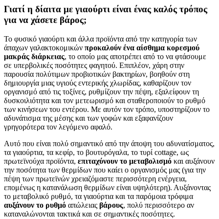
Γιατί η δίαιτα με γιαούρτι είναι ένας καλός τρόπος
για να χάσετε βάρος;
Το φυσικό γιαούρτι και άλλα προϊόντα από την κατηγορία των
άπαχων γαλακτοκομικών
προκαλούν ένα αίσθημα κορεσμού
μακράς διάρκειας
, το οποίο μας αποτρέπει από το να φτάσουμε
σε υπερβολικές ποσότητες φαγητού. Επιπλέον, χάρη στην
παρουσία πολύτιμων προβιοτικών βακτηρίων, βοηθούν στη
δημιουργία μιας υγιούς εντερικής χλωρίδας, καθαρίζουν τον
οργανισμό από τις τοξίνες, ρυθμίζουν την πέψη, εξαλείφουν τη
δυσκοιλιότητα και τον μετεωρισμό και σταθεροποιούν το ρυθμό
των κινήσεων του εντέρου. Με αυτόν τον τρόπο, υποστηρίζουν το
αδυνάτισμα της μέσης και των γοφών και εξαφανίζουν
γρηγορότερα τον λεγόμενο αφαλό.
Αυτό που είναι πολύ σημαντικό από την άποψη του αδυνατίσματος,
τα γιαούρτια, τα κεφίρ, το βουτυρόγαλα, το τυρί cottage, ως
πρωτεϊνούχα προϊόντα,
επιταχύνουν το μεταβολισμό
και αυξάνουν
την ποσότητα των θερμίδων που καίει ο οργανισμός μας (για την
πέψη των πρωτεϊνών χρειαζόμαστε περισσότερη ενέργεια,
επομένως η κατανάλωση θερμίδων είναι υψηλότερη). Αυξάνοντας
το μεταβολικό ρυθμό, τα γιαούρτια και τα παρόμοια τρόφιμα
αυξάνουν το ρυθμό
απώλειας
βάρους
, πολύ περισσότερο αν
καταναλώνονται τακτικά και σε σημαντικές ποσότητες.