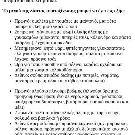
μόνιμα και αποτελεσματικά.
Το μενού της δίαιτας αποτοξίνωσης μπορεί να έχει ως εξής:
Πρωινό: ομελέτα με ντομάτες με μαϊντανό, μια φέτα
pumpernickel, μισό γκρέιπφρουτ
2ο πρωινό: σάντουιτς με ψωμί ολικής άλεσης με
γουακαμόλε (αβοκάντο, πιπεριές τσίλι, κόλιανδρο και πάστα
σκόρδου), έγχυμα τσουκνίδας
Μεσημεριανό: ψητό ψάρι, ψητές τηγανίτες γλυκοπατάτας,
ελληνικό γιαούρτι και ντιπ σκόρδου, σαλάτα με κόκκινο
λάχανο, πράσινο τσάι
Ώρα για τσάι: smoothie από σέλινο, καρότα, αχλάδια και
μήλα, μια χούφτα κολοκυθόσποροι
Δείπνο: σούπα στιφάδο διαίτης (με πιπεριές, ντομάτες,
μανιτάρια, κρεμμύδια και στήθος κοτόπουλου)
Πρωινό: πλούσιο πλιγούρι βρώμης (πλιγούρι βρώμης
προηγουμένως βρασμένο σε νερό, καρύδια, ηλιόσποροι,
αποξηραμένα δαμάσκηνα, βατόμουρα, φυσικό γιαούρτι και
μέλι)
2 πρωινό: ρολά τορτίγια ολικής άλεσης με τυρί cottage,
σολομό και βασιλικό ή ρόκα
Δείπνο: κρεμοσούπα με πράσινα λαχανικά (π.χ. μπρόκολο,
σέλινο, πράσο, πράσινα μπιζέλια), δεύτερο πιάτο: καστανό
ρύζι, σασλίκ με κρέας στήθους γαλοπούλας, σαλάτα με