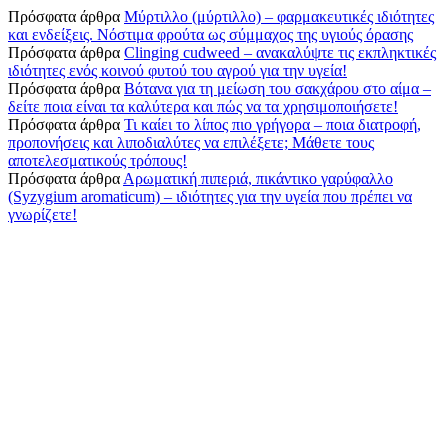
Πρόσφατα άρθρα
Μύρτιλλο (μύρτιλλο) – φαρμακευτικές ιδιότητες
και ενδείξεις. Νόστιμα φρούτα ως σύμμαχος της υγιούς όρασης
Πρόσφατα άρθρα
Clinging cudweed – ανακαλύψτε τις εκπληκτικές
ιδιότητες ενός κοινού φυτού του αγρού για την υγεία!
Πρόσφατα άρθρα
Βότανα για τη μείωση του σακχάρου στο αίμα –
δείτε ποια είναι τα καλύτερα και πώς να τα χρησιμοποιήσετε!
Πρόσφατα άρθρα
Τι καίει το λίπος πιο γρήγορα – ποια διατροφή,
προπονήσεις και λιποδιαλύτες να επιλέξετε; Μάθετε τους
αποτελεσματικούς τρόπους!
Πρόσφατα άρθρα
Αρωματική πιπεριά, πικάντικο γαρύφαλλο
(Syzygium aromaticum) – ιδιότητες για την υγεία που πρέπει να
γνωρίζετε!