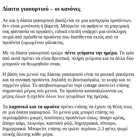
Δίαιτα γιαουρτιού – οι κανόνες
Αν και η δίαιτα γιαουρτιού βασίζεται σε μια κατηγορία προϊόντων,
δεν είναι μονότονη ή βαρετή. Μπορείτε να αφήσετε τη μαγειρική
σας φαντασία να οργιάσει, ειδικά επειδή υπάρχει μια ολόκληρη
σειρά από πρόσθετα προϊόντα που διατίθενται εκτός από τα
προϊόντα ζυμωμένου γάλακτος.
Με τη δίαιτα γιαουρτιού τρώμε
πέντε γεύματα την ημέρα.
Τα τρία
από αυτά πρέπει να είναι θρεπτικά, πλήρη γεύματα και τα άλλα δύο
μπορούν να θεωρηθούν σνακ.
Η βάση του μενού της δίαιτας γιαουρτιού είναι τα φυσικά γιαούρτια
και τα συναφή προϊόντα, δηλαδή το βουτυρόγαλα, το κεφίρ και το
πηγμένο γάλα. Το αποβουτυρωμένο τυρί cottage αποτελεί επίσης
σημαντικό μέρος του μενού. Τα προϊόντα καταναλώνονται ως
μέρος όλων ή σχεδόν όλων των γευμάτων της ημέρας.
Τα
λαχανικά και τα φρούτα
πρέπει επίσης να έχουν τη θέση τους
σε μια δίαιτα γιαουρτιού. Το μενού μας μπορεί επίσης να
περιλαμβάνει μικρές ποσότητες προϊόντων όπως: άπαχο κρέας,
άπαχο ψάρι, πλιγούρι, καστανό ρύζι, δημητριακά, πίτουρο,
δημητριακά. Μπορείτε επίσης να τρώτε περίπου 2-3 φέτες ψωμί
ολικής άλεσης κάθε μέρα.