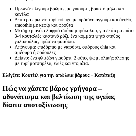
Πρωινό: πλιγούρι βρώμης με γιαούρτι, βραστό μήλο και
κανέλα
Δεύτερο πρωινό: τυρί cottage με πράσινο αγγούρι και άνηθο,
smoothie με κεφίρ και φρούτα
Μεσημεριανό: ελαφριά σούπα μπρόκολου, για δεύτερο πιάτο
3-4 κουταλιές καστανό ρύζι, ένα κομμάτι ψητό στήθος
γαλοπούλας, πράσινα φασόλια.
Απόγευμα: επιδόρπιο με γιαούρτι, σπόρους chia και
σμέουρα ή φράουλες
Δείπνο: ένα φλιτζάνι γιαούρτι, 2 φέτες ψωμί ολικής άλεσης
με τυρί μοτσαρέλα, ελιές και ντομάτα.
Ελέγξτε: Κοκτέιλ για την απώλεια βάρους – Κατάταξη
Πώς να χάσετε βάρος γρήγορα –
αδυνάτισμα και βελτίωση της υγείας
δίαιτα αποτοξίνωσης