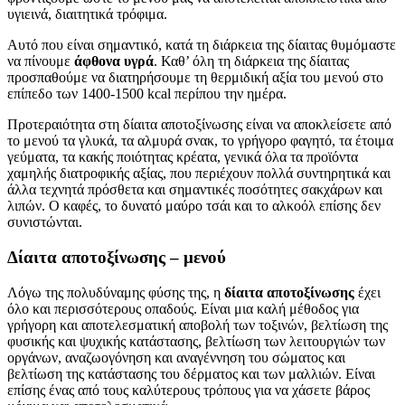
υγιεινά, διαιτητικά τρόφιμα.
Αυτό που είναι σημαντικό, κατά τη διάρκεια της δίαιτας θυμόμαστε
να πίνουμε
άφθονα υγρά
. Καθ’ όλη τη διάρκεια της δίαιτας
προσπαθούμε να διατηρήσουμε τη θερμιδική αξία του μενού στο
επίπεδο των 1400-1500 kcal περίπου την ημέρα.
Προτεραιότητα στη δίαιτα αποτοξίνωσης είναι να αποκλείσετε από
το μενού τα γλυκά, τα αλμυρά σνακ, το γρήγορο φαγητό, τα έτοιμα
γεύματα, τα κακής ποιότητας κρέατα, γενικά όλα τα προϊόντα
χαμηλής διατροφικής αξίας, που περιέχουν πολλά συντηρητικά και
άλλα τεχνητά πρόσθετα και σημαντικές ποσότητες σακχάρων και
λιπών. Ο καφές, το δυνατό μαύρο τσάι και το αλκοόλ επίσης δεν
συνιστώνται.
Δίαιτα αποτοξίνωσης – μενού
Λόγω της πολυδύναμης φύσης της, η
δίαιτα αποτοξίνωσης
έχει
όλο και περισσότερους οπαδούς. Είναι μια καλή μέθοδος για
γρήγορη και αποτελεσματική αποβολή των τοξινών, βελτίωση της
φυσικής και ψυχικής κατάστασης, βελτίωση των λειτουργιών των
οργάνων, αναζωογόνηση και αναγέννηση του σώματος και
βελτίωση της κατάστασης του δέρματος και των μαλλιών. Είναι
επίσης ένας από τους καλύτερους τρόπους για να χάσετε βάρος