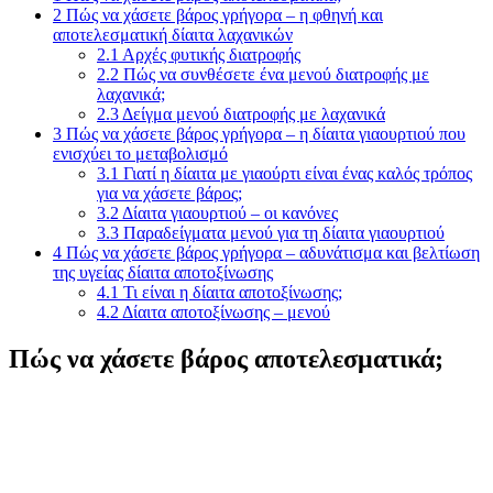
2
Πώς να χάσετε βάρος γρήγορα – η φθηνή και
αποτελεσματική δίαιτα λαχανικών
2.1
Αρχές φυτικής διατροφής
2.2
Πώς να συνθέσετε ένα μενού διατροφής με
λαχανικά;
2.3
Δείγμα μενού διατροφής με λαχανικά
3
Πώς να χάσετε βάρος γρήγορα – η δίαιτα γιαουρτιού που
ενισχύει το μεταβολισμό
3.1
Γιατί η δίαιτα με γιαούρτι είναι ένας καλός τρόπος
για να χάσετε βάρος;
3.2
Δίαιτα γιαουρτιού – οι κανόνες
3.3
Παραδείγματα μενού για τη δίαιτα γιαουρτιού
4
Πώς να χάσετε βάρος γρήγορα – αδυνάτισμα και βελτίωση
της υγείας δίαιτα αποτοξίνωσης
4.1
Τι είναι η δίαιτα αποτοξίνωσης;
4.2
Δίαιτα αποτοξίνωσης – μενού
Πώς να χάσετε βάρος αποτελεσματικά;