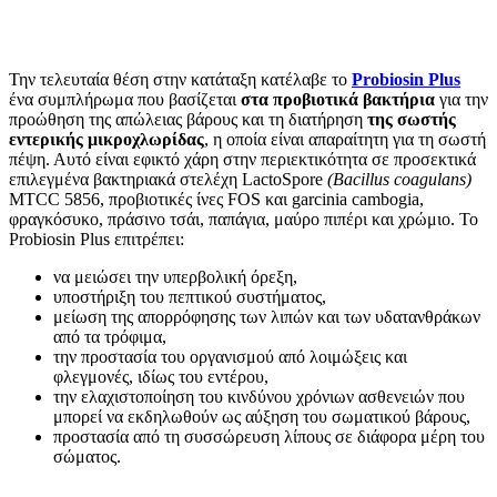
Την τελευταία θέση στην κατάταξη κατέλαβε το
Probiosin Plus
ένα συμπλήρωμα που βασίζεται
στα προβιοτικά βακτήρια
για την
προώθηση της απώλειας βάρους και τη διατήρηση
της σωστής
εντερικής μικροχλωρίδας
, η οποία είναι απαραίτητη για τη σωστή
πέψη. Αυτό είναι εφικτό χάρη στην περιεκτικότητα σε προσεκτικά
επιλεγμένα βακτηριακά στελέχη LactoSpore
(Bacillus coagulans)
MTCC 5856, προβιοτικές ίνες FOS και garcinia cambogia,
φραγκόσυκο, πράσινο τσάι, παπάγια, μαύρο πιπέρι και χρώμιο. Το
Probiosin Plus επιτρέπει:
να μειώσει την υπερβολική όρεξη,
υποστήριξη του πεπτικού συστήματος,
μείωση της απορρόφησης των λιπών και των υδατανθράκων
από τα τρόφιμα,
την προστασία του οργανισμού από λοιμώξεις και
φλεγμονές, ιδίως του εντέρου,
την ελαχιστοποίηση του κινδύνου χρόνιων ασθενειών που
μπορεί να εκδηλωθούν ως αύξηση του σωματικού βάρους,
προστασία από τη συσσώρευση λίπους σε διάφορα μέρη του
σώματος.