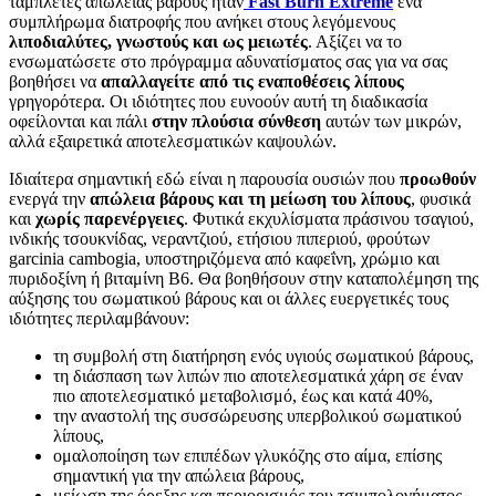
ταμπλέτες απώλειας βάρους ήταν
Fast Burn Extreme
ένα
συμπλήρωμα διατροφής που ανήκει στους λεγόμενους
λιποδιαλύτες, γνωστούς και ως μειωτές
. Αξίζει να το
ενσωματώσετε στο πρόγραμμα αδυνατίσματος σας για να σας
βοηθήσει να
απαλλαγείτε από τις εναποθέσεις λίπους
γρηγορότερα. Οι ιδιότητες που ευνοούν αυτή τη διαδικασία
οφείλονται και πάλι
στην πλούσια σύνθεση
αυτών των μικρών,
αλλά εξαιρετικά αποτελεσματικών καψουλών.
Ιδιαίτερα σημαντική εδώ είναι η παρουσία ουσιών που
προωθούν
ενεργά την
απώλεια βάρους και τη μείωση του λίπους
, φυσικά
και
χωρίς παρενέργειες
. Φυτικά εκχυλίσματα πράσινου τσαγιού,
ινδικής τσουκνίδας, νεραντζιού, ετήσιου πιπεριού, φρούτων
garcinia cambogia, υποστηριζόμενα από καφεΐνη, χρώμιο και
πυριδοξίνη ή βιταμίνη Β6. Θα βοηθήσουν στην καταπολέμηση της
αύξησης του σωματικού βάρους και οι άλλες ευεργετικές τους
ιδιότητες περιλαμβάνουν:
τη συμβολή στη διατήρηση ενός υγιούς σωματικού βάρους,
τη διάσπαση των λιπών πιο αποτελεσματικά χάρη σε έναν
πιο αποτελεσματικό μεταβολισμό, έως και κατά 40%,
την αναστολή της συσσώρευσης υπερβολικού σωματικού
λίπους,
ομαλοποίηση των επιπέδων γλυκόζης στο αίμα, επίσης
σημαντική για την απώλεια βάρους,
μείωση της όρεξης και περιορισμός του τσιμπολογήματος