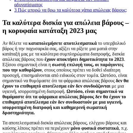
αδυνατίσματος
3
Πώς μπορώ να βρω τα καλύτερα χάπια απώλειας βάρους;
Τα καλύτερα δισκία για απώλεια βάρους –
η κορυφαία κατάταξη 2023 μας
Αν θέλετε να
καταπολεμήσετε αποτελεσματικά
το υπερβολικό
βάρος ή την παχυσαρκία σας, αξίζει να ρίξετε μια ματιά στην
κατάταξή μας με τα καλύτερα συμπληρώματα διατροφής, δισκία
απώλειας βάρους που
έχουν αποκτήσει δημοτικότητα το 2023
.
Εξίσου σημαντική είναι η
σωστή επιλογή τους, οι παράγοντες
που την καθορίζουν
, στους οποίους πρέπει να δοθεί ιδιαίτερη
προσοχή, επισημαίνονται από ειδικούς στον τομέα. Ωστόσο, είναι
σημαντικό να θυμόμαστε ότι τα φάρμακα απώλειας βάρους
δεν θα
έχουν
το επιθυμητό αποτέλεσμα εάν δεν συνδυάζονται
με μια
υγιεινή, ισορροπημένη διατροφή.
Ωστόσο, είναι σημαντικό να
θυμόμαστε ότι τα φάρμακα απώλειας βάρους δεν θα έχουν το
επιθυμητό αποτέλεσμα εάν δεν συνδυαστούν με μια υγιεινή,
ισορροπημένη διατροφή και καθημερινή σωματική
δραστηριότητα.
Τα αποτελεσματικά δισκία απώλειας βάρους, ελέγχου βάρους και
καύσης λίπους πρέπει να περιέχουν
μόνο φυσικά συστατικά
, π.χ.