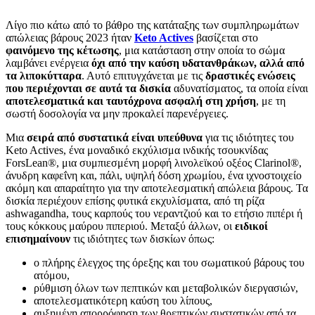
Λίγο πιο κάτω από το βάθρο της κατάταξης των συμπληρωμάτων
απώλειας βάρους 2023 ήταν
Keto Actives
βασίζεται στο
φαινόμενο της κέτωσης
, μια κατάσταση στην οποία το σώμα
λαμβάνει ενέργεια
όχι από την καύση υδατανθράκων, αλλά από
τα λιποκύτταρα
. Αυτό επιτυγχάνεται με τις
δραστικές ενώσεις
που περιέχονται σε αυτά τα δισκία
αδυνατίσματος, τα οποία είναι
αποτελεσματικά και ταυτόχρονα ασφαλή στη χρήση
, με τη
σωστή δοσολογία να μην προκαλεί παρενέργειες.
Μια
σειρά από συστατικά είναι υπεύθυνα
για τις ιδιότητες του
Keto Actives, ένα μοναδικό εκχύλισμα ινδικής τσουκνίδας
ForsLean®, μια συμπιεσμένη μορφή λινολεϊκού οξέος Clarinol®,
άνυδρη καφεΐνη και, πάλι, υψηλή δόση χρωμίου, ένα ιχνοστοιχείο
ακόμη και απαραίτητο για την αποτελεσματική απώλεια βάρους. Τα
δισκία περιέχουν επίσης φυτικά εκχυλίσματα, από τη ρίζα
ashwagandha, τους καρπούς του νεραντζιού και το ετήσιο πιπέρι ή
τους κόκκους μαύρου πιπεριού. Μεταξύ άλλων, οι
ειδικοί
επισημαίνουν
τις ιδιότητες των δισκίων όπως:
ο πλήρης έλεγχος της όρεξης και του σωματικού βάρους του
ατόμου,
ρύθμιση όλων των πεπτικών και μεταβολικών διεργασιών,
αποτελεσματικότερη καύση του λίπους,
αυξημένη απορρόφηση των θρεπτικών συστατικών από τα