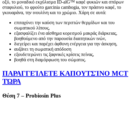
οξύ, το μοναδικό εκχύλισμα ID-alG™ καφέ φυκιών και σπόρων
σταφυλιού, το φρούτο garcinia cambogia, τον πράσινο καφέ, το
γκουαράνα, την ινουλίνη και το χρώμιο. Χάρη σε αυτά:
επιταχύνει την καύση των περιττών θερμίδων και του
σωματικού λίπους,
εξασφαλίζει ένα αίσθημα κορεσμού μακράς διάρκειας,
βοηθούμενο από την παρουσία διαιτητικών ινών,
διεγείρει και παρέχει άφθονη ενέργεια για την άσκηση,
αυξάνει τη σωματική απόδοση
εξουδετερώνει τις ξαφνικές κρίσεις πείνας,
βοηθά στη διαμόρφωση του σώματος.
ΠΑΡΑΓΓΕΊΛΕΤΕ ΚΑΠΟΥΤΣΊΝΟ MCT
ΤΏΡΑ
Θέση 7 – Probiosin Plus