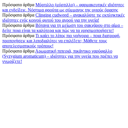
Πρόσφατα άρθρα
Μύρτιλλο (μύρτιλλο) – φαρμακευτικές ιδιότητες
και ενδείξεις. Νόστιμα φρούτα ως σύμμαχος της υγιούς όρασης
Πρόσφατα άρθρα
Clinging cudweed – ανακαλύψτε τις εκπληκτικές
ιδιότητες ενός κοινού φυτού του αγρού για την υγεία!
Πρόσφατα άρθρα
Βότανα για τη μείωση του σακχάρου στο αίμα –
δείτε ποια είναι τα καλύτερα και πώς να τα χρησιμοποιήσετε!
Πρόσφατα άρθρα
Τι καίει το λίπος πιο γρήγορα – ποια διατροφή,
προπονήσεις και λιποδιαλύτες να επιλέξετε; Μάθετε τους
αποτελεσματικούς τρόπους!
Πρόσφατα άρθρα
Αρωματική πιπεριά, πικάντικο γαρύφαλλο
(Syzygium aromaticum) – ιδιότητες για την υγεία που πρέπει να
γνωρίζετε!