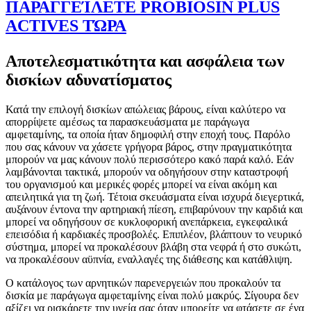
ΠΑΡΑΓΓΕΊΛΕΤΕ PROBIOSIN PLUS
ACTIVES ΤΏΡΑ
Αποτελεσματικότητα και ασφάλεια των
δισκίων αδυνατίσματος
Κατά την επιλογή δισκίων απώλειας βάρους, είναι καλύτερο να
απορρίψετε αμέσως τα παρασκευάσματα με παράγωγα
αμφεταμίνης, τα οποία ήταν δημοφιλή στην εποχή τους. Παρόλο
που σας κάνουν να χάσετε γρήγορα βάρος, στην πραγματικότητα
μπορούν να μας κάνουν πολύ περισσότερο κακό παρά καλό. Εάν
λαμβάνονται τακτικά, μπορούν να οδηγήσουν στην καταστροφή
του οργανισμού και μερικές φορές μπορεί να είναι ακόμη και
απειλητικά για τη ζωή. Τέτοια σκευάσματα είναι ισχυρά διεγερτικά,
αυξάνουν έντονα την αρτηριακή πίεση, επιβαρύνουν την καρδιά και
μπορεί να οδηγήσουν σε κυκλοφορική ανεπάρκεια, εγκεφαλικά
επεισόδια ή καρδιακές προσβολές. Επιπλέον, βλάπτουν το νευρικό
σύστημα, μπορεί να προκαλέσουν βλάβη στα νεφρά ή στο συκώτι,
να προκαλέσουν αϋπνία, εναλλαγές της διάθεσης και κατάθλιψη.
Ο κατάλογος των αρνητικών παρενεργειών που προκαλούν τα
δισκία με παράγωγα αμφεταμίνης είναι πολύ μακρύς. Σίγουρα δεν
αξίζει να ρισκάρετε την υγεία σας όταν μπορείτε να φτάσετε σε ένα