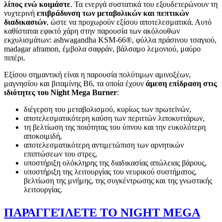
λίπος ενώ κοιμάστε
. Τα ενεργά συστατικά του εξουδετερώνουν τη
νυχτερινή
επιβράδυνση των μεταβολικών και πεπτικών
διαδικασιών
, ώστε να προχωρούν εξίσου αποτελεσματικά. Αυτό
καθίσταται εφικτό χάρη στην παρουσία των ακόλουθων
εκχυλισμάτων: ashwagandha KSM-66®, φύλλα πράσινου τσαγιού,
madagar aframon, έμβολα σαφράν, βάλσαμο λεμονιού, μαύρο
πιπέρι.
Εξίσου σημαντική είναι η παρουσία πολύτιμων αμινοξέων,
μαγνησίου και βιταμίνης Β6, τα οποία έχουν
άμεση επίδραση στις
ιδιότητες του Night Mega Burner
:
διέγερση του μεταβολισμού, κυρίως των πρωτεϊνών,
αποτελεσματικότερη καύση των περιττών λιποκυττάρων,
τη βελτίωση της ποιότητας του ύπνου και την ευκολότερη
αποκοιμιδή,
αποτελεσματικότερη αντιμετώπιση των αρνητικών
επιπτώσεων του στρες,
υποστήριξη ολόκληρης της διαδικασίας απώλειας βάρους,
υποστήριξη της λειτουργίας του νευρικού συστήματος,
βελτίωση της μνήμης, της συγκέντρωσης και της γνωστικής
λειτουργίας.
ΠΑΡΑΓΓΕΊΛΕΤΕ ΤΟ NIGHT MEGA