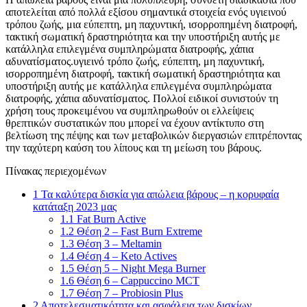
αποτελείται από πολλά εξίσου σημαντικά στοιχεία ενός υγιεινού
τρόπου ζωής, μια εύπεπτη, μη παχυντική, ισορροπημένη διατροφή,
τακτική σωματική δραστηριότητα και την υποστήριξη αυτής με
κατάλληλα επιλεγμένα συμπληρώματα διατροφής, χάπια
αδυνατίσματος.υγιεινό τρόπο ζωής, εύπεπτη, μη παχυντική,
ισορροπημένη διατροφή, τακτική σωματική δραστηριότητα και
υποστήριξη αυτής με κατάλληλα επιλεγμένα συμπληρώματα
διατροφής, χάπια αδυνατίσματος. Πολλοί ειδικοί συνιστούν τη
χρήση τους προκειμένου να συμπληρωθούν οι ελλείψεις
θρεπτικών συστατικών που μπορεί να έχουν αντίκτυπο στη
βελτίωση της πέψης και των μεταβολικών διεργασιών επιτρέποντας
την ταχύτερη καύση του λίπους και τη μείωση του βάρους.
Πίνακας περιεχομένων
1
Τα καλύτερα δισκία για απώλεια βάρους – η κορυφαία
κατάταξη 2023 μας
1.1
Fat Burn Active
1.2
Θέση 2 – Fast Burn Extreme
1.3
Θέση 3 – Meltamin
1.4
Θέση 4 – Keto Actives
1.5
Θέση 5 – Night Mega Burner
1.6
Θέση 6 – Cappuccino MCT
1.7
Θέση 7 – Probiosin Plus
2
Αποτελεσματικότητα και ασφάλεια των δισκίων