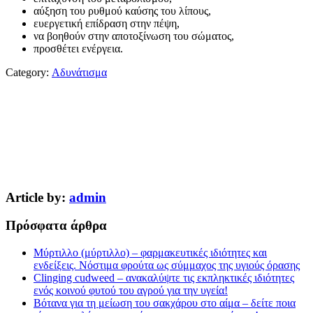
αύξηση του ρυθμού καύσης του λίπους,
ευεργετική επίδραση στην πέψη,
να βοηθούν στην αποτοξίνωση του σώματος,
προσθέτει ενέργεια.
Category:
Αδυνάτισμα
Article by:
admin
Πρόσφατα άρθρα
Μύρτιλλο (μύρτιλλο) – φαρμακευτικές ιδιότητες και
ενδείξεις. Νόστιμα φρούτα ως σύμμαχος της υγιούς όρασης
Clinging cudweed – ανακαλύψτε τις εκπληκτικές ιδιότητες
ενός κοινού φυτού του αγρού για την υγεία!
Βότανα για τη μείωση του σακχάρου στο αίμα – δείτε ποια