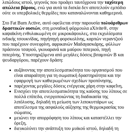
λιπώδους ιστού, γεγονός που προάγει ταυτόχρονα την
ταχύτερη
απώλεια βάρους
, ενώ για αυτά τα δισκία δεν αποτελούν εμπόδιο
ούτε οι υπερβολικές θερμίδες που καταναλώνονται καθημερινά.
Στο Fat Burn Active, αυτό οφείλεται στην παρουσία
πολυάριθμων
δραστικών ουσιών
, στη μοναδική φόρμουλα aXivite®, στην
καψαϊκίνη ενθυλακωμένη σε μικροκάψουλες, στα εκχυλίσματα
ινδικής τσουκνίδας, πηγήπηγή φορσκολίνης, καρπών νεραντζιού
που παρέχουν συνεφρίνη, αφρικανών Μαδαγασκάρης, φύλλων
πράσινου τσαγιού, γκουαρανά και μαύρου πιπεριού, πηγή
πιπερίνης. Υποστηριζόμενα από μεγάλες δόσεις βιταμινών Β και
ψευδαργύρου, παρέχουν δράση:
αυξάνοντας την αποτελεσματικότητα του οργανισμού που
είναι απαραίτητη για τη σωματική δραστηριότητα και την
εφαρμογή των καθιερωμένων σχεδίων προπόνησης,
παρέχοντας μεγάλες δόσεις ενέργειας χάρη στην καφεΐνη,
Ενισχύει την αποτελεσματικότητα της καύσης του λίπους σε
πολλά επίπεδα, ενεργοποιώντας τη διαδικασία της
λιπόλυσης, δηλαδή τη μείωση των λιποκυττάρων ως
αποτέλεσμα της ασφαλούς αύξησης της θερμοκρασίας του
σώματος,
μειώνει την απορρόφηση του λίπους και καταστέλλει την
όρεξη,
διευκολύνει την ανάπτυξη του μυϊκού ιστού, δηλαδή τη