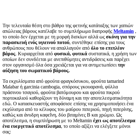
Την τελευταία θέση στο βάθρο της φετινής κατάταξης των χαπιών
απώλειας βάρους κατέλαβε το συμπλήρωμα διατροφής
Meltamin
,
το οποίο δεν έρχεται με τη μορφή δισκίων αλλά ως
σκόνη για την
παρασκευή ενός υγιεινού ποτού
, συντέθηκε επίσης για τους
ανθρώπους που θέλουν να απαλλαγούν από
όλο το επιπλέον
βάρος
. Κυριαρχείται από
φυσικά, φυτικά
συστατικά, η χρήση των
οποίων δεν συνδέεται με ανεπιθύμητες αντιδράσεις και παρέχει
στον οργανισμό όλα όσα χρειάζεται για να αντιμετωπίσει
την
αύξηση του σωματικού βάρους.
Τα εκχυλίσματα από φρούτα φραγκόσυκου, φρούτα tamarind
Malabar ή garcinia cambogia, σπόρους γκουαρανά, φύλλα
πράσινου τσαγιού, φρούτα βατόμουρου και φρούτα πικρού
πορτοκαλιού καθορίζουν τη δύναμη και την αποτελεσματικότητα
εδώ. Ο κατασκευαστής αποφάσισε επίσης να χρησιμοποιήσει ένα
εκχύλισμα από το κέλυφος του μαύρου πιπεριού, πηγή πιπερίνης,
καθώς και άνυδρη καφεΐνη, δύο βιταμίνες Β και χρώμιο. Ως
αποτέλεσμα, η συμπλήρωση με το Meltamin
έχει ως αποτέλεσμα
ένα ευεργετικό αποτέλεσμα
, το οποίο αξίζει να ελέγξετε μόνοι
σας: