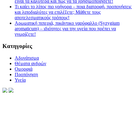
είναι τα καλύτερα και πώς να τα χρησιμοποιήσετε!
Τι καίει το λίπος πιο γρήγορα – ποια διατροφή, προπονήσεις
και λιποδιαλύτες να επιλέξετε; Μάθετε τους
αποτελεσματικούς τρόπους!
Αρωματική πιπεριά, πικάντικο γαρύφαλλο (Syzygium
aromaticum) – ιδιότητες για την υγεία που πρέπει να
γνωρίζετε!
Kατηγορίες
Αδυνάτισμα
Θέματα ανδρών
Ομορφιά
Προπόνηση
Υγεία