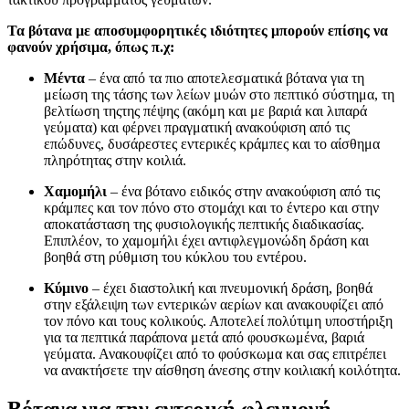
Τα βότανα με αποσυμφορητικές ιδιότητες μπορούν επίσης να
φανούν χρήσιμα, όπως π.χ:
Μέντα
– ένα από τα πιο αποτελεσματικά βότανα για τη
μείωση της τάσης των λείων μυών στο πεπτικό σύστημα, τη
βελτίωση τηςτης πέψης (ακόμη και με βαριά και λιπαρά
γεύματα) και φέρνει πραγματική ανακούφιση από τις
επώδυνες, δυσάρεστες εντερικές κράμπες και το αίσθημα
πληρότητας στην κοιλιά.
Χαμομήλι
– ένα βότανο ειδικός στην ανακούφιση από τις
κράμπες και τον πόνο στο στομάχι και το έντερο και στην
αποκατάσταση της φυσιολογικής πεπτικής διαδικασίας.
Επιπλέον, το χαμομήλι έχει αντιφλεγμονώδη δράση και
βοηθά στη ρύθμιση του κύκλου του εντέρου.
Κύμινο
– έχει διαστολική και πνευμονική δράση, βοηθά
στην εξάλειψη των εντερικών αερίων και ανακουφίζει από
τον πόνο και τους κολικούς. Αποτελεί πολύτιμη υποστήριξη
για τα πεπτικά παράπονα μετά από φουσκωμένα, βαριά
γεύματα. Ανακουφίζει από το φούσκωμα και σας επιτρέπει
να ανακτήσετε την αίσθηση άνεσης στην κοιλιακή κοιλότητα.