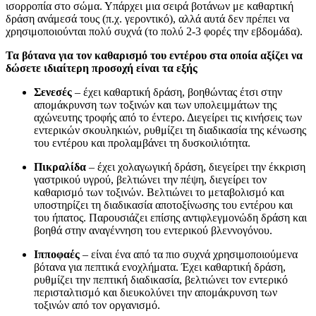
ισορροπία στο σώμα. Υπάρχει μια σειρά βοτάνων με καθαρτική
δράση ανάμεσά τους (π.χ. γεροντικό), αλλά αυτά δεν πρέπει να
χρησιμοποιούνται πολύ συχνά (το πολύ 2-3 φορές την εβδομάδα).
Τα βότανα για τον καθαρισμό του εντέρου στα οποία αξίζει να
δώσετε ιδιαίτερη προσοχή είναι τα εξής
Σενεσές
– έχει καθαρτική δράση, βοηθώντας έτσι στην
απομάκρυνση των τοξινών και των υπολειμμάτων της
αχώνευτης τροφής από το έντερο. Διεγείρει τις κινήσεις των
εντερικών σκουληκιών, ρυθμίζει τη διαδικασία της κένωσης
του εντέρου και προλαμβάνει τη δυσκοιλιότητα.
Πικραλίδα
– έχει χολαγωγική δράση, διεγείρει την έκκριση
γαστρικού υγρού, βελτιώνει την πέψη, διεγείρει τον
καθαρισμό των τοξινών. Βελτιώνει το μεταβολισμό και
υποστηρίζει τη διαδικασία αποτοξίνωσης του εντέρου και
του ήπατος. Παρουσιάζει επίσης αντιφλεγμονώδη δράση και
βοηθά στην αναγέννηση του εντερικού βλεννογόνου.
Ιπποφαές
– είναι ένα από τα πιο συχνά χρησιμοποιούμενα
βότανα για πεπτικά ενοχλήματα. Έχει καθαρτική δράση,
ρυθμίζει την πεπτική διαδικασία, βελτιώνει τον εντερικό
περισταλτισμό και διευκολύνει την απομάκρυνση των
τοξινών από τον οργανισμό.