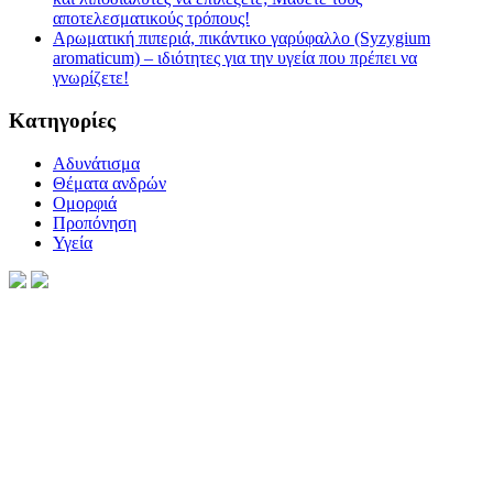
αποτελεσματικούς τρόπους!
Αρωματική πιπεριά, πικάντικο γαρύφαλλο (Syzygium
aromaticum) – ιδιότητες για την υγεία που πρέπει να
γνωρίζετε!
Kατηγορίες
Αδυνάτισμα
Θέματα ανδρών
Ομορφιά
Προπόνηση
Υγεία