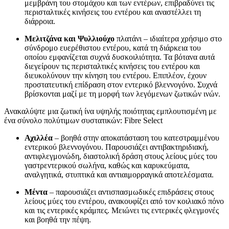
μεμβράνη του στομάχου και των εντέρων, επιβραδύνει τις
περισταλτικές κινήσεις του εντέρου και αναστέλλει τη
διάρροια.
Μελιτζάνα και Ψυλλιούχο
πλατάνι – ιδιαίτερα χρήσιμο στο
σύνδρομο ευερέθιστου εντέρου, κατά τη διάρκεια του
οποίου εμφανίζεται συχνά δυσκοιλιότητα. Τα βότανα αυτά
διεγείρουν τις περισταλτικές κινήσεις του εντέρου και
διευκολύνουν την κίνηση του εντέρου. Επιπλέον, έχουν
προστατευτική επίδραση στον εντερικό βλεννογόνο. Συχνά
βρίσκονται μαζί με τη μορφή των λεγόμενων ζωτικών ινών.
Ανακαλύψτε μια ζωτική ίνα υψηλής ποιότητας εμπλουτισμένη με
ένα σύνολο πολύτιμων συστατικών: Fibre Select
Αχιλλέα
– βοηθά στην αποκατάσταση του κατεστραμμένου
εντερικού βλεννογόνου. Παρουσιάζει αντιβακτηριδιακή,
αντιφλεγμονώδη, διαστολική δράση στους λείους μύες του
γαστρεντερικού σωλήνα, καθώς και καρυκεύματα,
αναλγητικά, στυπτικά και αντιαιμορραγικά αποτελέσματα.
Μέντα
– παρουσιάζει αντισπασμωδικές επιδράσεις στους
λείους μύες του εντέρου, ανακουφίζει από τον κοιλιακό πόνο
και τις εντερικές κράμπες. Μειώνει τις εντερικές φλεγμονές
και βοηθά την πέψη.