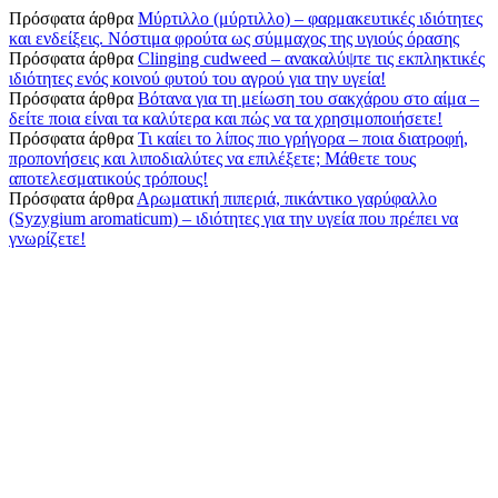
Πρόσφατα άρθρα
Μύρτιλλο (μύρτιλλο) – φαρμακευτικές ιδιότητες
και ενδείξεις. Νόστιμα φρούτα ως σύμμαχος της υγιούς όρασης
Πρόσφατα άρθρα
Clinging cudweed – ανακαλύψτε τις εκπληκτικές
ιδιότητες ενός κοινού φυτού του αγρού για την υγεία!
Πρόσφατα άρθρα
Βότανα για τη μείωση του σακχάρου στο αίμα –
δείτε ποια είναι τα καλύτερα και πώς να τα χρησιμοποιήσετε!
Πρόσφατα άρθρα
Τι καίει το λίπος πιο γρήγορα – ποια διατροφή,
προπονήσεις και λιποδιαλύτες να επιλέξετε; Μάθετε τους
αποτελεσματικούς τρόπους!
Πρόσφατα άρθρα
Αρωματική πιπεριά, πικάντικο γαρύφαλλο
(Syzygium aromaticum) – ιδιότητες για την υγεία που πρέπει να
γνωρίζετε!