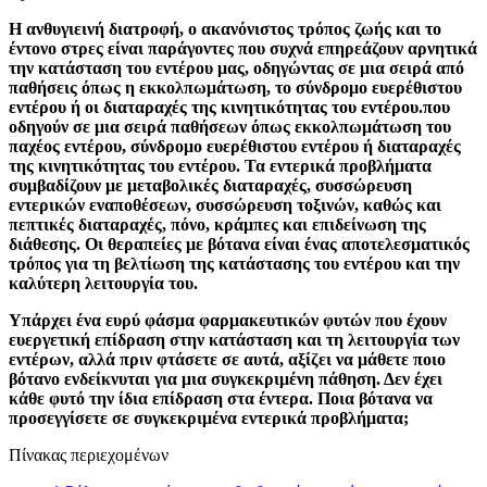
Η ανθυγιεινή διατροφή, ο ακανόνιστος τρόπος ζωής και το
έντονο στρες είναι παράγοντες που συχνά επηρεάζουν αρνητικά
την κατάσταση του εντέρου μας, οδηγώντας σε μια σειρά από
παθήσεις όπως η εκκολπωμάτωση, το σύνδρομο ευερέθιστου
εντέρου ή οι διαταραχές της κινητικότητας του εντέρου.που
οδηγούν σε μια σειρά παθήσεων όπως εκκολπωμάτωση του
παχέος εντέρου, σύνδρομο ευερέθιστου εντέρου ή διαταραχές
της κινητικότητας του εντέρου. Τα εντερικά προβλήματα
συμβαδίζουν με μεταβολικές διαταραχές, συσσώρευση
εντερικών εναποθέσεων, συσσώρευση τοξινών, καθώς και
πεπτικές διαταραχές, πόνο, κράμπες και επιδείνωση της
διάθεσης. Οι θεραπείες με βότανα είναι ένας αποτελεσματικός
τρόπος για τη βελτίωση της κατάστασης του εντέρου και την
καλύτερη λειτουργία του.
Υπάρχει ένα ευρύ φάσμα φαρμακευτικών φυτών που έχουν
ευεργετική επίδραση στην κατάσταση και τη λειτουργία των
εντέρων, αλλά πριν φτάσετε σε αυτά, αξίζει να μάθετε ποιο
βότανο ενδείκνυται για μια συγκεκριμένη πάθηση. Δεν έχει
κάθε φυτό την ίδια επίδραση στα έντερα. Ποια βότανα να
προσεγγίσετε σε συγκεκριμένα εντερικά προβλήματα;
Πίνακας περιεχομένων