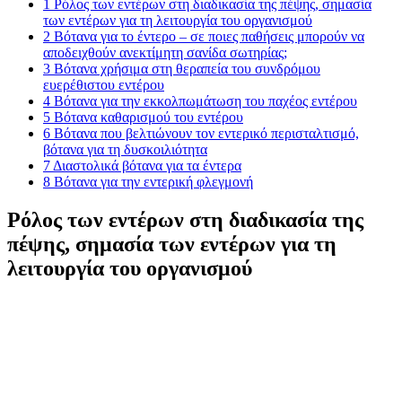
1
Ρόλος των εντέρων στη διαδικασία της πέψης, σημασία
των εντέρων για τη λειτουργία του οργανισμού
2
Βότανα για το έντερο – σε ποιες παθήσεις μπορούν να
αποδειχθούν ανεκτίμητη σανίδα σωτηρίας;
3
Βότανα χρήσιμα στη θεραπεία του συνδρόμου
ευερέθιστου εντέρου
4
Βότανα για την εκκολπωμάτωση του παχέος εντέρου
5
Βότανα καθαρισμού του εντέρου
6
Βότανα που βελτιώνουν τον εντερικό περισταλτισμό,
βότανα για τη δυσκοιλιότητα
7
Διαστολικά βότανα για τα έντερα
8
Βότανα για την εντερική φλεγμονή
Ρόλος των εντέρων στη διαδικασία της
πέψης, σημασία των εντέρων για τη
λειτουργία του οργανισμού