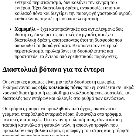
εντερικό περισταλτισμό, διευκολύνει την κίνηση του
εντέρου. Έχει διαστολική δράση, ανακουφίζει από τον
κοιλιακό πόνο και διεγείρει την παραγωγή γαστρικού υγρού,
καθιστώντας την πέψη πιο αποτελεσματική.
Χαμομήλι
– έχει καταπραϋντικές και αντιφλεγμονώδεις
ιδιότητες, διεγείρει τις πεπτικές διεργασίες και έχει
διαστολική δράση, αποτρέποντας έτσι τη δυσφορία που
ακολουθεί τα βαριά γεύματα. Βελτιώνει τον εντερικό
περισταλτισμό, προλαμβάνει τη δυσκοιλιότητα και
προστατεύει το έντερο από ερεθιστικούς παράγοντες.
Διαστολικά βότανα για τα έντερα
Οι εντερικές κράμπες είναι μια πολύ δυσάρεστη εμπειρία.
Εκδηλώνονται ως
οξύς κοιλιακός πόνος
που εμφανίζεται σε μικρά
χρονικά διαστήματα ή ως αίσθημα εναλλασσόμενης συστολής και
διαστολής των εντέρων και αλλαγές στο ρυθμό των κενώσεων.
Οι κράμπες μπορεί να προκληθούν από άγχος, ακανόνιστα
γεύματα, υπερβολικά εντερικά αέρια, δυσανεξία στα τρόφιμα,
πεπτικές διαταραχές. Για την αντιμετώπισή τους, συνιστάται η
τακτική κατανάλωση φυτικών ινών, η αποφυγή τροφών που
προκαλούν υπερβολικά αέρια, η αποφυγή του στρες και η τήρηση
τακτικού προγράμματος γευμάτων.