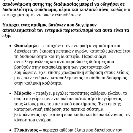
αποδυνάμωση αυτής της διαδικασίας μπορεί να οδηγήσει σε
δυσκοιλιότητα, φούσκωμα, αέρια και κοιλιακό πόνο
, καθώς και
στο σχηματισμό εντερικών εναποθέσεων.
Υπάρχει ένας αριθμός βοτάνων που διεγείρουν
αποτελεσματικά τον εντερικό περισταλτισμό και αυτά είναι τα
εξής
Φασκόμηλο
– επιταχύνει την εντερική κινητικότητα και
διεγείρει την έκκριση πεπτικών υγρών, καταπολεμώντας έτσι
τη δυσκοιλιότητα και τη δυσπεψία. Παρουσιάζει
αντιφλεγμονώδεις και αντιμικροβιακές ιδιότητες που
βοηθούν στην καταπολέμηση των γαστρεντερικών
λοιμώξεων. Έχει επίσης χαλαρωτική επίδραση στους λείους
μύες των εντέρων, καταπολεμώντας το αίσθημα δυσφορίας
στην κοιλιακή κοιλότητα.
Μάραθο
– περιέχει μεγάλες ποσότητες αιθέριου ελαίου, το
οποίο διεγείρει τον εντερικό περισταλτισμό διεγείροντας
τους λείους μύες του πεπτικού συστήματος. Έχει επίσης
καταπραϋντική επίδραση στο πεπτικό σύστημα,
βελτιώνοντας την πεπτική διαδικασία και διευκολύνοντας την
κίνηση του εντέρου.
Γλυκάνισος
– περιέχει αιθέρια έλαια που διεγείρουν τον