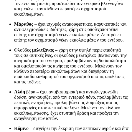
την εντερική πίεση, προστατεύει τον εντερικό βλεννογόνο
και μειώνει τον κίνδυνο περαιτέρω σχηματισμού
εκκολπωμάτων.
Μάραθος
– έχει ισχυρές ανακουφιστικές, καρυκευτικές και
αντιφλεγμονώδεις ιδιότητες, χάρη στις οποίεςαποτρέπει
επίσης τον σχηματισμό νέων εκκολπωμάτων. Αποτρέπει
επίσης τον σχηματισμό νέων εκκολπωμάτων του εντέρου.
Φλούδες
μελιτζάνας
– χάρη στην υψηλή περιεκτικότητά
τους σε φυτικές ίνες, οι φλούδες μελιτζάνας βελτιώνουν την
κινητικότητα του εντέρου, προλαμβάνουν τη δυσκοιλιότητα
και ομαλοποιούν τις κινήσεις του εντέρου. Μειώνουν τον
κίνδυνο περαιτέρω εκκολπωμάτων και διεγείρουν τη
διαδικασία καθαρισμού του οργανισμού από τις αποθέσεις
και τις τοξίνες.
Αλόη
βέρα – έχει αντιβακτηριακή και αντιφλεγμονώδη
δράση, ανακουφίζει από τον εντερικό πόνο, προλαμβάνει τις
πεπτικές ενοχλήσεις, προλαμβάνει τις λοιμώξεις και τις
αιμορραγίες στον πεπτικό σωλήνα. Μειώνει τον κίνδυνο
εκκολπωμάτωσης, έχει στυπτική δράση και προάγει την
αναγέννηση των ιστών.
Κύμινο
– διεγείρει την έκκριση των πεπτικών υγρών και έτσι