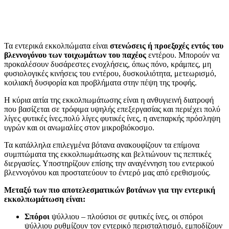
Τα εντερικά εκκολπώματα είναι
στενώσεις ή προεξοχές εντός του
βλεννογόνου των τοιχωμάτων του παχέος
εντέρου. Μπορούν να
προκαλέσουν δυσάρεστες ενοχλήσεις, όπως πόνο, κράμπες, μη
φυσιολογικές κινήσεις του εντέρου, δυσκοιλιότητα, μετεωρισμό,
κοιλιακή δυσφορία και προβλήματα στην πέψη της τροφής.
Η κύρια αιτία της εκκολπωμάτωσης είναι η ανθυγιεινή διατροφή
που βασίζεται σε τρόφιμα υψηλής επεξεργασίας και περιέχει πολύ
λίγες φυτικές ίνες.πολύ λίγες φυτικές ίνες, η ανεπαρκής πρόσληψη
υγρών και οι ανωμαλίες στον μικροβιόκοσμο.
Τα κατάλληλα επιλεγμένα βότανα ανακουφίζουν τα επίμονα
συμπτώματα της εκκολπωμάτωσης και βελτιώνουν τις πεπτικές
διεργασίες. Υποστηρίζουν επίσης την αναγέννηση του εντερικού
βλεννογόνου και προστατεύουν το έντερό μας από ερεθισμούς.
Μεταξύ των πιο αποτελεσματικών βοτάνων για την εντερική
εκκολπωμάτωση είναι:
Σπόροι
ψύλλιου – πλούσιοι σε φυτικές ίνες, οι σπόροι
ψύλλιου ρυθμίζουν τον εντερικό περισταλτισμό, εμποδίζουν