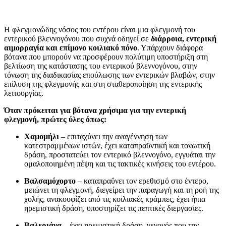
Η φλεγμονώδης νόσος του εντέρου είναι μια φλεγμονή του
εντερικού βλεννογόνου που συχνά οδηγεί σε
διάρροια, εντερική
αιμορραγία και επίμονο κοιλιακό πόνο
. Υπάρχουν διάφορα
βότανα που μπορούν να προσφέρουν πολύτιμη υποστήριξη στη
βελτίωση της κατάστασης του εντερικού βλεννογόνου, στην
τόνωση της διαδικασίας επούλωσης των εντερικών βλαβών, στην
επίλυση της φλεγμονής και στη σταθεροποίηση της εντερικής
λειτουργίας.
Όταν πρόκειται για βότανα χρήσιμα για την εντερική
φλεγμονή, πρώτες ύλες όπως:
Χαμομήλι
– επιταχύνει την αναγέννηση των
κατεστραμμένων ιστών, έχει καταπραϋντική και τονωτική
δράση, προστατεύει τον εντερικό βλεννογόνο, εγγυάται την
ομαλοποιημένη πέψη και τις τακτικές κινήσεις του εντέρου.
Βαλσαμόχορτο
– καταπραΰνει τον ερεθισμό στο έντερο,
μειώνει τη φλεγμονή, διεγείρει την παραγωγή και τη ροή της
χολής, ανακουφίζει από τις κοιλιακές κράμπες, έχει ήπια
ηρεμιστική δράση, υποστηρίζει τις πεπτικές διεργασίες.
Βαλεριάνα
– έχει ηρεμιστική δράση, γεγονός που την