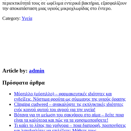
περιεκτικότητά τους σε ωφέλιμα εντερικά βακτήρια, εξασφαλίζουν
την αποκατάσταση μιας υγιούς μικροχλωρίδας στο έντερο.
Category:
Υγεία
Article by:
admin
Πρόσφατα άρθρα
Μύρτιλλο (μύρτιλλο) – φαρμακευτικές ιδιότητες και
ενδείξεις. Νόστιμα φρούτα ως σύμμαχος της υγιούς όρασης
Clinging cudweed – ανακαλύψτε τις εκπληκτικές ιδιότητες
ενός κοινού φυτού του αγρού για την υγεία!
Βότανα για τη μείωση του σακχάρου στο αίμα – δείτε ποια
είναι τα καλύτερα και πώς να τα χρησιμοποιήσετε!
Τι καίει το λίπος πιο γρήγορα – ποια διατροφή, προπονήσεις
και λιποδιαλύτες να επιλέξετε; Μάθετε τους