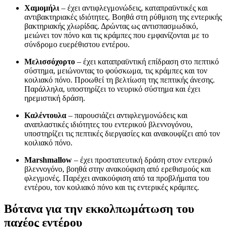
Χαμομήλι
– έχει αντιφλεγμονώδεις, καταπραϋντικές και
αντιβακτηριακές ιδιότητες. Βοηθά στη ρύθμιση της εντερικής
βακτηριακής χλωρίδας. Δρώντας ως αντισπασμωδικό,
μειώνει τον πόνο και τις κράμπες που εμφανίζονται με το
σύνδρομο ευερέθιστου εντέρου.
Μελισσόχορτο
– έχει καταπραϋντική επίδραση στο πεπτικό
σύστημα, μειώνοντας το φούσκωμα, τις κράμπες και τον
κοιλιακό πόνο. Προωθεί τη βελτίωση της πεπτικής άνεσης.
Παράλληλα, υποστηρίζει το νευρικό σύστημα και έχει
ηρεμιστική δράση.
Καλέντουλα
– παρουσιάζει αντιφλεγμονώδεις και
αναπλαστικές ιδιότητες του εντερικού βλεννογόνου,
υποστηρίζει τις πεπτικές διεργασίες και ανακουφίζει από τον
κοιλιακό πόνο.
Marshmallow
– έχει προστατευτική δράση στον εντερικό
βλεννογόνο, βοηθά στην ανακούφιση από ερεθισμούς και
φλεγμονές. Παρέχει ανακούφιση από τα προβλήματα του
εντέρου, τον κοιλιακό πόνο και τις εντερικές κράμπες.
Βότανα για την εκκολπωμάτωση του
παχέος εντέρου