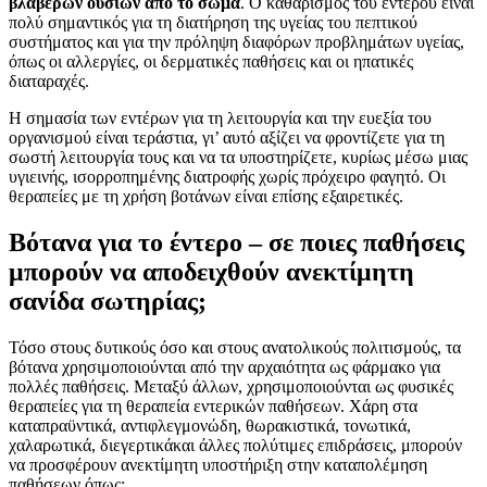
βλαβερών ουσιών από το σώμα
. Ο καθαρισμός του εντέρου είναι
πολύ σημαντικός για τη διατήρηση της υγείας του πεπτικού
συστήματος και για την πρόληψη διαφόρων προβλημάτων υγείας,
όπως οι αλλεργίες, οι δερματικές παθήσεις και οι ηπατικές
διαταραχές.
Η σημασία των εντέρων για τη λειτουργία και την ευεξία του
οργανισμού είναι τεράστια, γι’ αυτό αξίζει να φροντίζετε για τη
σωστή λειτουργία τους και να τα υποστηρίζετε, κυρίως μέσω μιας
υγιεινής, ισορροπημένης διατροφής χωρίς πρόχειρο φαγητό. Οι
θεραπείες με τη χρήση βοτάνων είναι επίσης εξαιρετικές.
Βότανα για το έντερο – σε ποιες παθήσεις
μπορούν να αποδειχθούν ανεκτίμητη
σανίδα σωτηρίας;
Τόσο στους δυτικούς όσο και στους ανατολικούς πολιτισμούς, τα
βότανα χρησιμοποιούνται από την αρχαιότητα ως φάρμακο για
πολλές παθήσεις. Μεταξύ άλλων, χρησιμοποιούνται ως φυσικές
θεραπείες για τη θεραπεία εντερικών παθήσεων. Χάρη στα
καταπραϋντικά, αντιφλεγμονώδη, θωρακιστικά, τονωτικά,
χαλαρωτικά, διεγερτικάκαι άλλες πολύτιμες επιδράσεις, μπορούν
να προσφέρουν ανεκτίμητη υποστήριξη στην καταπολέμηση
παθήσεων όπως: