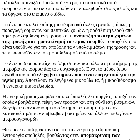
μέταλλα, αμινοξέα. Στο λεπτό έντερο, τα συστατικά αυτά
απορροφώνται, ώστε να μπορούν να μεταφερθούν στους ιστούς και
τα όργανα στο επόμενο στάδιο.
Το έντερο εκτελεί επίσης μια σειρά από άλλες εργασίες, όπως η
παραγωγή ορμονών και πεπτικών χυμών, η πρόσληψη νερού από
την προσλαμβανόμενη τροφή και η
ανάμειξη του περιεχομένου
της τροφής και η μετακίνησή του προς το ορθό
. Το παχύ έντερο
είναι υπεύθυνο για την αποβολή των υπολειμμάτων της τροφής και
των υποπροϊόντων του μεταβολισμού από το σώμα.
Το έντερο διαδραματίζει επίσης σημαντικό ρόλο στη διατήρηση της
μικροβιακής ισορροπίας του οργανισμού. Είναι το μέρος όπου
εγκαθίστανται
στελέχη βακτηρίων που είναι ευεργετικά για την
υγεία μας
. Αποτελούν το λεγόμενο μικροβίωμα, ή μικροβιόκοσμο
ή εντερική μικροχλωρίδα.
Η εντερική μικροχλωρίδα επιτελεί πολλές λειτουργίες, μεταξύ των
οποίων βοηθά στην πέψη των τροφών και στη σύνθεση βιταμινών,
διεγείρει το ανοσοποιητικό σύστημα και συμμετέχει στην
καταπολέμηση των επιβλαβών βακτηρίων και άλλων παθογόνων
μικροοργανισμών.
Θα πρέπει επίσης να τονιστεί ότι το έντερο έχει σημαντική
λειτουργία αποβολής, βοηθώντας στην
απομάκρυνση των