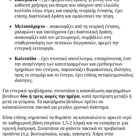
καθιστά χρήσιμη για άτομα που πάσχουν από ελκώδη
κολίτιδα λόγω στρες και υψηλής νευρικής έντασης, έχει
επίσης διαστολική δράση και ομαλοποιεί την πέψη.
Μελισσόχορτο
– ανακουφίζει από τη νευρική ένταση,
χαλαρώνει και ταυτόχρονα έχει διαστολική δράση,
ανακουφίζει από τον μετεωρισμό, συμβάλλει στη
σταθεροποίηση των πεπτικών διεργασιών, ηρεμεί την
εντερική λειτουργία.
Κολιτσίδα
– έχει στυπτικό αποτέλεσμα, επιταχύνοντας έτσι
την αναγέννηση των κατεστραμμένων και ερεθισμένων
τμημάτων του εντέρου, παρουσιάζει θωρακιστικές ιδιότητες
προς το στομάχι και το έντερο, έχει επίσης αντιφλεγμονώδεις
ιδιότητες.
Για εντερικά προβλήματα, συνιστάται η κατανάλωση αφεψημάτων
βοτάνων
δύο ή τρεις φορές την ημέρα
, κατά προτίμηση μεταξύ ή
μετά τα γεύματα. Τα αφεψήματα βοτάνων πρέπει να
καταναλώνονται τακτικά για μεγάλο χρονικό διάστημα.
Είναι επίσης σημαντικό να θυμάστε να καταναλώνετε αρκετό νερό
σε καθημερινή βάση (περίπου 1,5-2 λίτρα) και να εισαγάγετε μια
υγιεινή διατροφή. Συνιστάται να φτάνετε τακτικά σε προβιοτικά
προϊόντα (π.χ. βουτυρόγαλα, κεφίρ, γιαούρτι). Χάρη στην